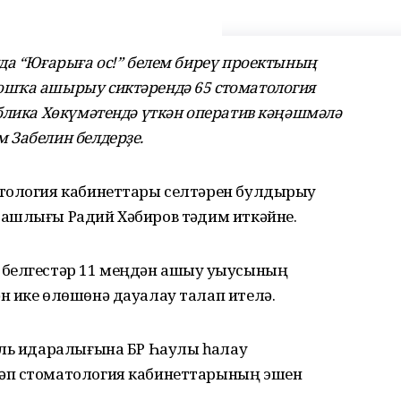
да “Юғарыға ос!” белем биреү проектының
ошҡа ашырыу сиктәрендә 65 стоматология
блика Хөкүмәтендә үткән оператив кәңәшмәлә
 Забелин белдерҙе.
атология кабинеттары селтәрен булдырыу
ашлығы Радий Хәбиров тәҡдим иткәйне.
белгестәр 11 меңдән ашыу уҡыусының
н ике өлөшөнә дауалау талап ителә.
ль идаралығына БР Һаулыҡ һаҡлау
әп стоматология кабинеттарының эшен