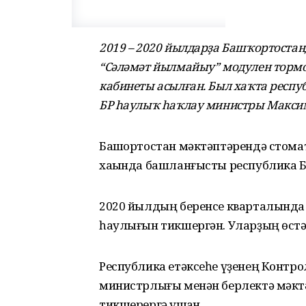
2019 – 2020 йылдарҙа Башҡортостан
“Сәләмәт йылмайыу” модулен торм
кабинеты асылған. Был хаҡта респу
БР һаулыҡ һаҡлау министры Максим
Башҡортостан мәктәптәрендә стом
хаҡында башланғысты республика Б
2020 йылдың беренсе кварталында 
һаулығын тикшергән. Уларҙың өстә
Республика етәксеһе үҙенең Контро
министрлығы менән берлектә мәкт
тикшерергә ҡушҡан.