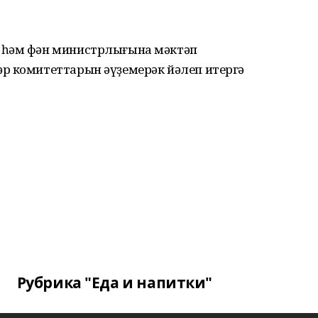
 һәм фән министрлығына мәктәп
р комитеттарын әүҙемерәк йәлеп итергә
Рубрика "Еда и напитки"