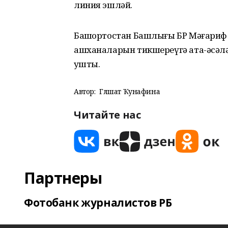
линия эшләй.
Башҡортостан Башлығы БР Мәғариф
ашханаларын тикшереүгә ата-әсәлә
ҡушты.
Автор:
Гөлшат Ҡунафина
Читайте нас
Партнеры
Фотобанк журналистов РБ