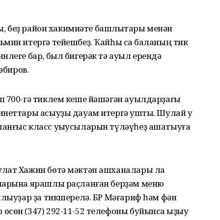
ды, беҙ район хакимиәте башлыҡтары менән
мин итергә тейешбеҙ. Ҡайһы саҡ баланың тик
нлеге бар, был бигерәк тә ауыл ерендә
әбиров.
п 700-гә тиклем кеше йәшәгән ауылдарҙағы
неттары асыуҙы дауам итергә ҡушты. Шулай уҡ
анғыс класс уҡыусыларын түләүһеҙ ашатыуға
улат Хажин бөтә мәктәп ашханалары ла
аларына ярашлы раҫланған берҙәм меню
ялыуҙар ҙа тикшерелә. БР Мәғариф һәм фән
сөн (347) 292-11-52 телефоны буйынса ҡыҙыу