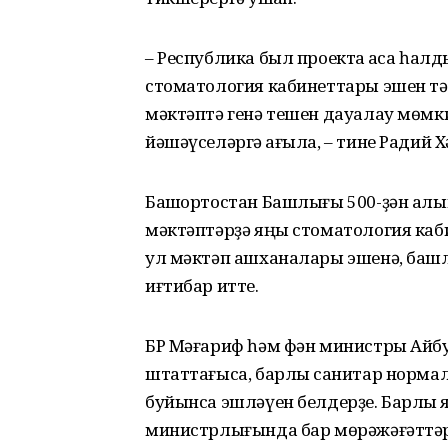
– Республика был проектҡа аҡса һал
стоматология кабинеттары эшен тәь
мәктәптә генә тешен дауалау мөмки
йәшәүселәргә ҡағыла, – тине Радий Х
Башҡортостан Башлығы 500-ҙән алы
мәктәптәрҙә яңы стоматология каби
ул мәктәп ашханалары эшенә, башл
иғтибар итте.
БР Мәғариф һәм фән министры Айб
штаттағыса, барлыҡ санитар норм
буйынса эшләүен белдерҙе. Барлыҡ 
министрлығында бар мөрәжәғәттәр ө