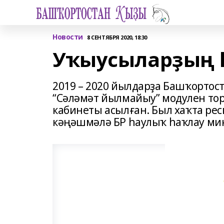
Новости
8 СЕНТЯБРЯ 2020, 18:30
Уҡыусыларҙың 
2019 – 2020 йылдарҙа Башҡортос
“Сәләмәт йылмайыу” модулен то
кабинеты асылған. Был хаҡта рес
кәңәшмәлә БР һаулыҡ һаҡлау ми