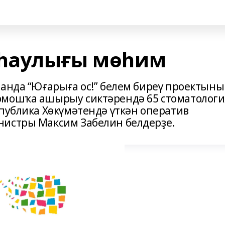
һаулығы мөһим
танда “Юғарыға ос!” белем биреү проектын
рмошҡа ашырыу сиктәрендә 65 стоматологи
публика Хөкүмәтендә үткән оператив
нистры Максим Забелин белдерҙе.