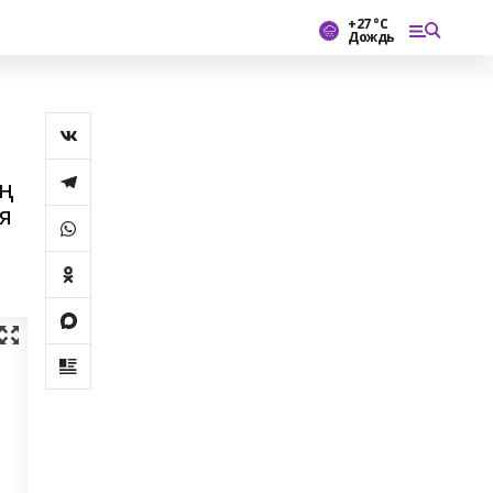
+27 °С
Дождь
ың
я