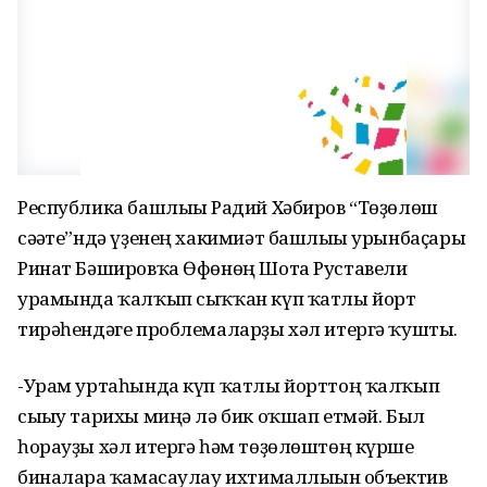
Республика башлығы Радий Хәбиров “Төҙөлөш
сәғәте”ндә үҙенең хакимиәт башлығы урынбаҫары
Ринат Бәшировҡа Өфөнөң Шота Руставели
урамында ҡалҡып сыҡҡан күп ҡатлы йорт
тирәһендәге проблемаларҙы хәл итергә ҡушты.
-Урам уртаһында күп ҡатлы йорттоң ҡалҡып
сығыу тарихы миңә лә бик оҡшап етмәй. Был
һорауҙы хәл итергә һәм төҙөлөштөң күрше
биналарға ҡамасаулау ихтималлығын объектив