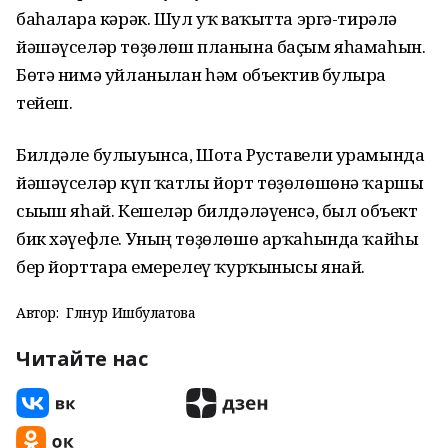
баһаларға кәрәк. Шул уҡ ваҡытта эргә-тирәлә
йәшәүселәр төҙөлөш планына баҫым яһамаһын.
Бөтә нимә уйланылған һәм объектив булырға
тейеш.
Билдәле булыуынса, Шота Руставели урамында
йәшәүселәр күп ҡатлы йорт төҙөлөшөнә ҡаршы
сығыш яһай. Кешеләр билдәләүенсә, был объект
бик хәүефле. Уның төҙөлөшө арҡаһында ҡайһы
бер йорттарға емерелеү ҡурҡынысы янай.
Автор:
Гөлнур Ишбулатова
Читайте нас