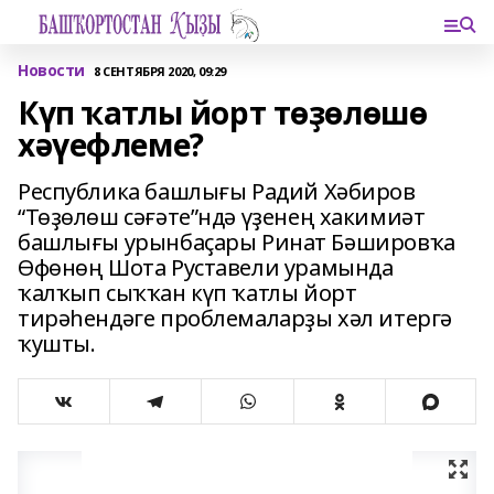
Новости
8 СЕНТЯБРЯ 2020, 09:29
Күп ҡатлы йорт төҙөлөшө
хәүефлеме?
Республика башлығы Радий Хәбиров
“Төҙөлөш сәғәте”ндә үҙенең хакимиәт
башлығы урынбаҫары Ринат Бәшировҡа
Өфөнөң Шота Руставели урамында
ҡалҡып сыҡҡан күп ҡатлы йорт
тирәһендәге проблемаларҙы хәл итергә
ҡушты.