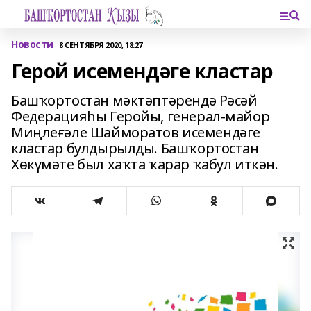
Новости
8 СЕНТЯБРЯ 2020, 18:27
Герой исемендәге кластар
Башҡортостан мәктәптәрендә Рәсәй
Федерацияһы Геройы, генерал-майор
Миңлеғәле Шайморатов исемендәге
кластар булдырылды. Башҡортостан
Хөкүмәте был хаҡта ҡарар ҡабул иткән.