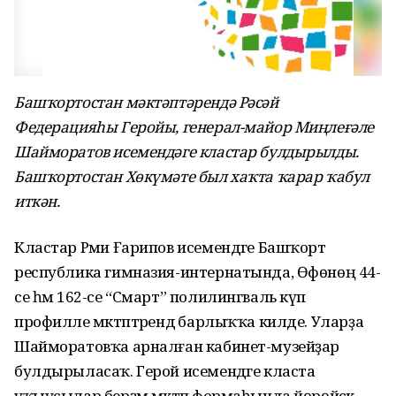
Башҡортостан мәктәптәрендә Рәсәй
Федерацияһы Геройы, генерал-майор Миңлеғәле
Шайморатов исемендәге кластар булдырылды.
Башҡортостан Хөкүмәте был хаҡта ҡарар ҡабул
иткән.
Кластар Рәми Ғарипов исемендәге Башҡорт
республика гимназия-интернатында, Өфөнөң 44-
се һәм 162-се “Смарт” полилингваль күп
профилле мәктәптәрендә барлыҡҡа килде. Уларҙа
Шайморатовҡа арналған кабинет-музейҙар
булдырыласаҡ. Герой исемендәге класта
уҡыусылар берҙәм мәктәп формаһында йөрөйәсәк.