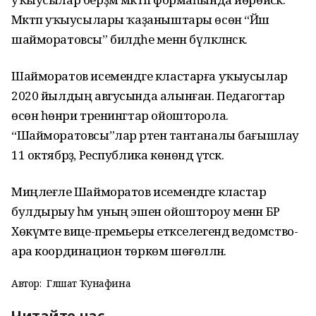
Мәктәп уҡыусылары ҡаҙаныштары өсөн “Йәш
шайморатовсы” билдәһе менән бүләкләнәсәк.
Шайморатов исемендәге кластарға уҡыусылар
2020 йылдың авгусында алынған. Педагогтар
өсөн һөнәри тренингтар ойошторола.
“Шайморатовсы”лар рәтенә тантаналы бағышлау
11 октябрҙә, Республика көнөндә үтәсәк.
Миңлеғәле Шайморатов исемендәге кластар
булдырыу һәм уның эшен ойоштороу менән БР
Хөкүмәте вице-премьеры етәкселегендә ведомство-
ара координацион төркөм шөғөлләнә.
Автор:
Гөлшат Ҡунафина
Читайте нас