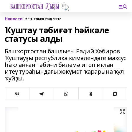
Новости
2 СЕНТЯБРЯ 2020, 13:37
Ҡуштау тәбиғәт һәйкәле
статусы алды
Башҡортостан башлығы Радий Хәбиров
Ҡуштауҙы республика кимәлендәге махсус
һаҡланған тәбиғи биләмә итеп иғлан
итеү тураһындағы хөкүмәт ҡарарына ҡул
ҡуйҙы.