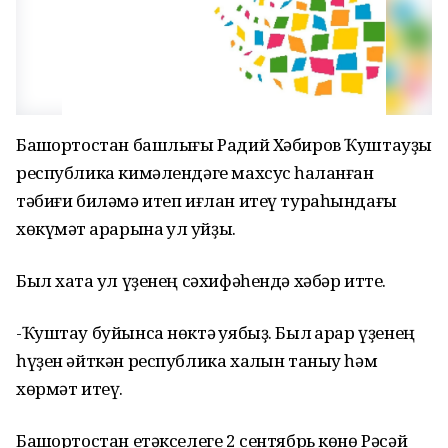
Башҡортостан башлығы Радий Хәбиров Ҡуштауҙы
республика кимәлендәге махсус һаҡланған
тәбиғи биләмә итеп иғлан итеү тураһындағы
хөкүмәт ҡарарына ҡул ҡуйҙы.
Был хаҡта ул үҙенең сәхифәһендә хәбәр итте.
-Ҡуштау буйынса нөктә ҡуябыҙ. Был ҡарар үҙенең
һүҙен әйткән республика халҡын таныу һәм
хөрмәт итеү.
Башҡортостан етәкселеге 2 сентябрь көнө Рәсәй