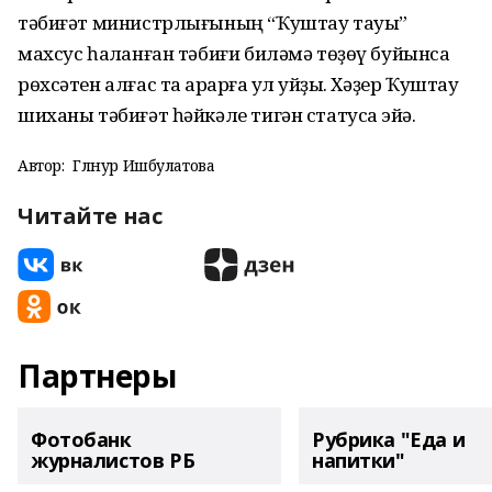
тәбиғәт министрлығының “Ҡуштау тауы”
махсус һаҡланған тәбиғи биләмә төҙөү буйынса
рөхсәтен алғас та ҡарарға ҡул ҡуйҙы. Хәҙер Ҡуштау
шиханы тәбиғәт һәйкәле тигән статусҡа эйә.
Автор:
Гөлнур Ишбулатова
Читайте нас
Партнеры
Фотобанк
Рубрика "Еда и
журналистов РБ
напитки"