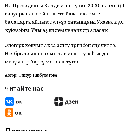
Ил Президенты Владимир Путин 2020 йылдың 1
ғинуарынан өс йәштән ете йәшкә тиклемге
балаларға айлыҡ түләүҙәр хаҡындағы Указға ҡул
ҡуйғайны. Уны аҙ килемле ғаиләләр аласаҡ.
Элегерәк хөкүмәт аҡса алыу тәртибен еңеләйтте.
Ноябрь айынан алып алимент тураһында
мәғлүмәттәр биреү мотлаҡ түгел.
Автор:
Гөлнур Ишбулатова
Читайте нас