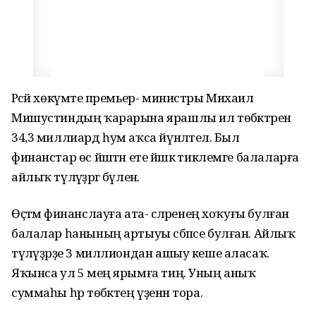
Рәсәй хөкүмәте премьер- министры Михаил
Мишустиндың ҡарарына ярашлы ил төбәктәренә
34,3 миллиард һум аҡса йүнәлтелә. Был
финанстар өс йәштән ете йәшкә тиклемге балаларға
айлыҡ түләүҙәргә бүленә.
Өҫтәмә финанслауға ата- әсәләренең хоҡуғы булған
балалар һанының артыуы сәбәпсе булған. Айлыҡ
түләүҙәрҙе 3 миллиондан ашыу кеше аласаҡ.
Яҡынса ул 5 мең ярымға тиң. Уның аныҡ
суммаһы һәр төбәктең үҙенән тора.