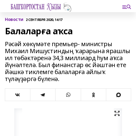
Новости
2 СЕНТЯБРЯ 2020, 14:17
Балаларға аҡса
Рәсәй хөкүмәте премьер- министры
Михаил Мишустиндың ҡарарына ярашлы
ил төбәктәренә 34,3 миллиард һум аҡса
йүнәлтелә. Был финанстар өс йәштән ете
йәшкә тиклемге балаларға айлыҡ
түләүҙәргә бүленә.