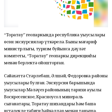
“Торатау” геопаркында республика уҡыусылары
өсөн экскурсиялар үткәрелә. Быны мәғариф
министрлығы, туризм буйынса дәүләт
комитеты, “Торатау” геопаркы дирекцияһы
менән берлектә ойошторған.
Сәйәхәттә Стәрлебаш, Әлшәй, Федоровка районы
уҡыусылары булған. Экскурсия барышында
уҡыусылар Мәләүез районының тарихи ауылы
Воскресенское, Красноусол минераль
сығанаҡтары, Торатау шихандары һәм башҡа
иҫтәлекле тәбиғи һәйкәлдәр менән таныша.