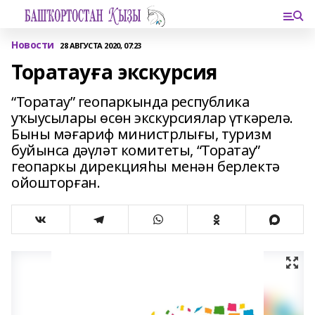
Новости
28 АВГУСТА 2020, 07:23
Торатауға экскурсия
“Торатау” геопаркында республика
уҡыусылары өсөн экскурсиялар үткәрелә.
Быны мәғариф министрлығы, туризм
буйынса дәүләт комитеты, “Торатау”
геопаркы дирекцияһы менән берлектә
ойошторған.