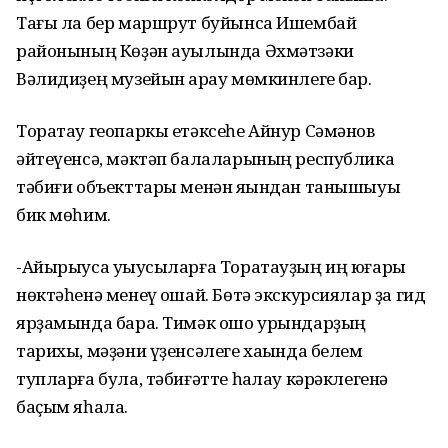
Тағы ла бер маршрут буйынса Ишембай
районының Көҙән ауылында Әхмәтзәки
Вәлидиҙең музейын ҡарау мөмкинлеге бар.
Торатау геопаркы етәксеһе Айнур Сәмәнов
әйтеүенсә, мәктәп балаларының республика
тәбиғи объекттары менән яҡындан танышыуы
бик мөһим.
-Айырыуса уҡыусыларға Торатауҙың иң юғары
нөктәһенә менеү оҡшай. Бөтә экскурсиялар ҙа гид
ярҙамында бара. Тимәк ошо урындарҙың
тарихы, мәҙәни үҙенсәлеге хаҡында белем
тупларға була, тәбиғәтте һаҡлау кәрәклегенә
баҫым яһала.