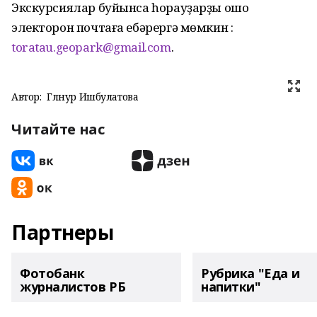
Экскурсиялар буйынса һорауҙарҙы ошо
электорон почтаға ебәрергә мөмкин :
toratau.geopark@gmail.com
.
Автор:
Гөлнур Ишбулатова
Читайте нас
Партнеры
Фотобанк
Рубрика "Еда и
журналистов РБ
напитки"