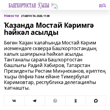
Новости
27 АВГУСТА 2020, 11:09
Ҡаҙанда Мостай Кәримгә
һәйкәл асылды
Бөгөн Ҡаҙан ҡалаһында Мостай Кәрим
исемендәге скверҙа Башҡортостандың
халыҡ шағирына һәйкәл асылды.
Тантаналы сарала Башҡортостан
башлығы Радий Хәбиров, Татарстан
Президенты Рөстәм Миңнеханов, әҙиптең
ҡыҙы Әлфиә һәм ейәне Тимербулат
Кәримовтар, республика делегацияһы
ҡатнашты.