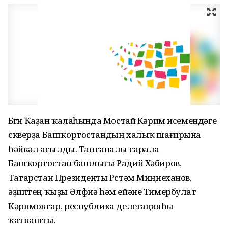
Бөгөн Ҡаҙан ҡалаһында Мостай Кәрим исемендәге
скверҙа Башҡортостандың халыҡ шағирына
һәйкәл асылды. Тантаналы сарала
Башҡортостан башлығы Радий Хәбиров,
Татарстан Президенты Рөстәм Миңнеханов,
әҙиптең ҡыҙы Әлфиә һәм ейәне Тимербулат
Кәримовтар, республика делегацияһы
ҡатнашты.