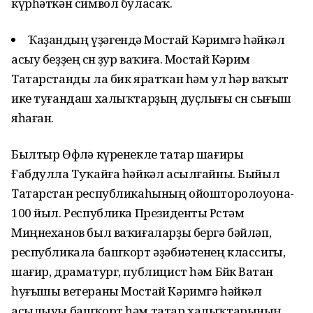
күрһәткән символ буласаҡ.
Ҡаҙандың үҙәгендә Мостай Кәримгә һәйкәл
асыу беҙҙең өсөн ҙур ваҡиға. Мостай Кәрим
Татарстанды ла бик яратҡан һәм ул һәр ваҡыт
ике туғандаш халыҡтарҙың дуҫлығы өсөн сығыш
яһаған.
Былтыр Өфөлә күренекле татар шағиры
Ғабдулла Туҡайға һәйкәл асылғайны. Быйыл
Татарстан республикаһының ойошторолоуона-
100 йыл. Республика Президенты Рөстәм
Миңнеханов был ваҡиғаларҙы бергә бәйләп,
республикала башҡорт әҙәбиәтенең классигы,
шағир, драматург, публицист һәм Бөйөк Ватан
һуғышы ветераны Мостай Кәримгә һәйкәл
асылыуы башҡорт һәм татар халыҡтарының