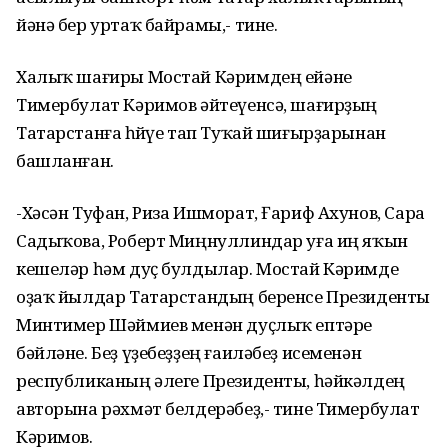
йәнә бер уртаҡ байрамы,- тине.
Халыҡ шағиры Мостай Кәримдең ейәне
Тимербулат Кәримов әйтеүенсә, шағирҙың
Татарстанға һөйөүе тап Туҡай шиғырҙарынан
башланған.
-Хәсән Туфан, Риза Ишморат, Ғариф Ахунов, Сара
Садыҡова, Роберт Миңнуллиндар уға иң яҡын
кешеләр һәм дуҫ булдылар. Мостай Кәримде
оҙаҡ йылдар Татарстандың беренсе Президенты
Минтимер Шәймиев менән дуҫлыҡ ептәре
бәйләне. Беҙ үҙебеҙҙең ғаиләбеҙ исеменән
республиканың әлеге Президенты, һәйкәлдең
авторына рәхмәт белдерәбеҙ,- тине Тимербулат
Кәримов.