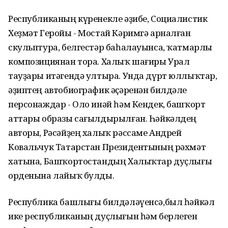
Республиканың күренекле әҙибе, Социалистик
Хеҙмәт Геройы - Мостай Кәримгә арналған
скульптура, белгестәр баһалауынса, ҡатмарлы
композициянан тора. Халыҡ шағиры Урал
тауҙары итәгендә ултыра. Унда дүрт юллыҡтар,
әҙиптең автобиографик әҫәренән билдәле
персонаждар - Оло инәй һәм Кендек, башҡорт
аттары образы сағылдырылған. Һәйкәлдең
авторы, Рәсәйҙең халыҡ рәссаме Андрей
Ковальчук Татарстан Президентының рәхмәт
хатына, Башҡортостандың Халыҡтар дуҫлығы
орденына лайыҡ булды.
Республика башлығы билдәләүенсә,был һәйкәл
ике республиканың дуҫлығын һәм берлеген