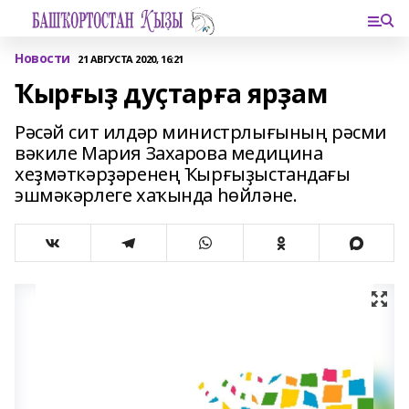
Новости
21 АВГУСТА 2020, 16:21
Ҡырғыҙ дуҫтарға ярҙам
Рәсәй сит илдәр министрлығының рәсми
вәкиле Мария Захарова медицина
хеҙмәткәрҙәренең Ҡырғыҙыстандағы
эшмәкәрлеге хаҡында һөйләне.