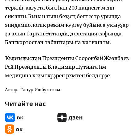
теркәлһә, августа был һан 200 пациент менән
сикләнгән. Бынан тыш беҙҙең белгестәр урында
эпидемиологик режим күҙәтеү буйынса уҡыуҙар
ҙа алып барған.Әйткәндәй, делегация сафында
Башҡортостан табиптары ла ҡатнашты.
Ҡырғыҙыстан Президенты Сооронбай Жээнбаев
Рәсәй Президенты Владимир Путинға һәм
медицина хеҙмәткәрҙәренә рәхмәтен белдерҙе.
Автор:
Гөлнур Ишбулатова
Читайте нас