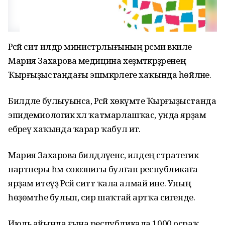
Рәсәй сит илдәр министрлығының рәсми вәкиле
Мария Захарова медицина хеҙмәткәрҙәренең
Ҡырғыҙыстандағы эшмәкәрлеге хаҡында һөйләне.
Билдәле булыуынса, Рәсәй хөкүмәте Ҡырғыҙыстанда
эпидемиологик хәл ҡатмарлашҡас, унда ярҙам
ебәреү хаҡында ҡарар ҡабул итә.
Мария Захарова билдәләүенсә, илдең стратегик
партнеры һәм союзнигы булған республикаға
ярҙам итеүҙә Рәсәй ситтә ҡала алмай ине. Уның
һөҙөмтәһе булып, сир шаҡтай артҡа сигенде.
Июль айында ғына республикала 1000 осраҡ