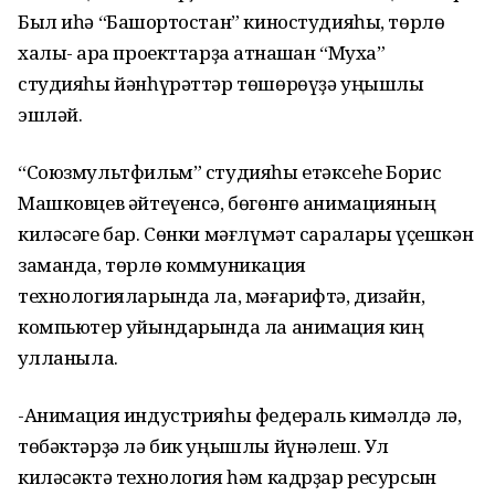
Был иһә “Башҡортостан” киностудияһы, төрлө
халыҡ- ара проекттарҙа ҡатнашҡан “Муха”
студияһы йәнһүрәттәр төшөрөүҙә уңышлы
эшләй.
“Союзмультфильм” студияһы етәксеһе Борис
Машковцев әйтеүенсә, бөгөнгө анимацияның
киләсәге бар. Сөнки мәғлүмәт саралары үҫешкән
заманда, төрлө коммуникация
технологияларында ла, мәғарифтә, дизайн,
компьютер уйындарында ла анимация киң
ҡулланыла.
-Анимация индустрияһы федераль кимәлдә лә,
төбәктәрҙә лә бик уңышлы йүнәлеш. Ул
киләсәктә технология һәм кадрҙар ресурсын