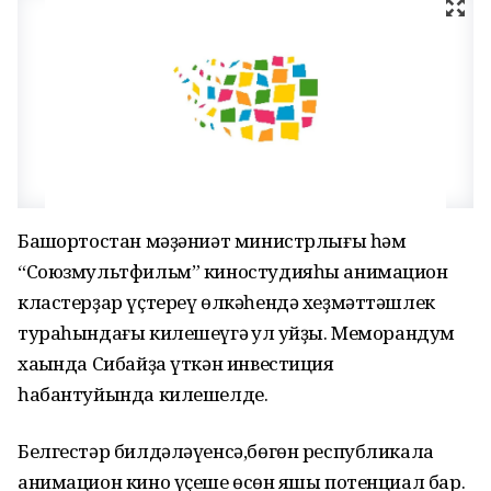
Башҡортостан мәҙәниәт министрлығы һәм
“Союзмультфильм” киностудияһы анимацион
кластерҙар үҫтереү өлкәһендә хеҙмәттәшлек
тураһындағы килешеүгә ҡул ҡуйҙы. Меморандум
хаҡында Сибайҙа үткән инвестиция
һабантуйында килешелде.
Белгестәр билдәләүенсә,бөгөн республикала
анимацион кино үҫеше өсөн яҡшы потенциал бар.