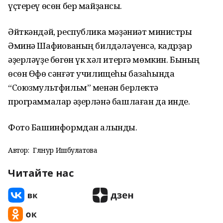
үҫтереү өсөн бер майҙансыҡ.
Әйткәндәй, республика мәҙәниәт министры
Әминә Шафиҡованың билдәләүенсә, кадрҙар
әҙерләүҙе бөгөн үк хәл итергә мөмкин. Бының
өсөн Өфө сәнғәт училищеһы базаһында
“Союзмультфильм” менән берлектә
программалар әҙерләнә башлаған да инде.
Фото Башинформдан алынды.
Автор:
Гөлнур Ишбулатова
Читайте нас