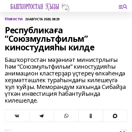
Новости
20 АВГУСТА 2020, 08:29
Республикаға
“Союзмультфильм”
киностудияһы килде
Башҡортостан мәҙәниәт министрлығы
һәм “Союзмультфильм” киностудияһы
анимацион кластерҙар үҫтереү өлкәһендә
хеҙмәттәшлек тураһындағы килешеүгә
ҡул ҡуйҙы. Меморандум хаҡында Сибайҙа
үткән инвестиция һабантуйында
килешелде.