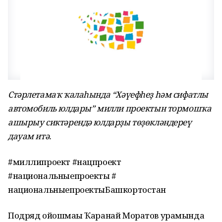
Стәрлетамаҡ ҡалаһында “Хәүефһеҙ һәм сифатлы
автомобиль юлдары” милли проектын тормошҡа
ашырыу сиктәрендә юлдарҙы төҙөкләндереү
дауам итә.
#миллипроект #нацпроект
#национальныепроекты #
национальныепроектыБашкортостан
Подряд ойошмаһы Ҡаранай Моратов урамында