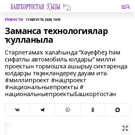
Новости
17 АВГУСТА 2020, 10:01
Заманса технологиялар
ҡулланыла
Стәрлетамаҡ ҡалаһында “Хәүефһеҙ һәм
сифатлы автомобиль юлдары” милли
проектын тормошҡа ашырыу сиктәрендә
юлдарҙы төҙөкләндереү дауам итә.
#миллипроект #нацпроект
#национальныепроекты #
национальныепроектыБашкортостан