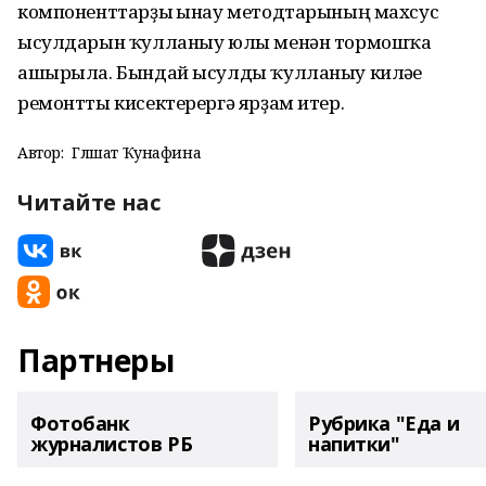
компоненттарҙы һынау методтарының махсус
ысулдарын ҡулланыу юлы менән тормошҡа
ашырыла. Бындай ысулды ҡулланыу киләһе
ремонтты кисектерергә ярҙам итер.
Автор:
Гөлшат Ҡунафина
Читайте нас
Партнеры
Фотобанк
Рубрика "Еда и
журналистов РБ
напитки"