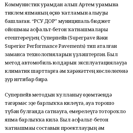
Коммунистик урамдан алып Артем урамына
тиклем япманың өҫкө ҡатламын һалыуҙы
башлаған. “РСУ ДОР” муниципаль бюджет
ойошмаһы асфальт-бетон ҡатнашмалары
етештереүҙең Суперпейв (Superpave йәки
Superior Performance Pavements) тип аталған
заманса технологияларын үҙләштергән. Был
метод автомобиль юлдарын эксплуатациялауҙа
климатик шарттарға һәм хәрәкәттең көслөлөгөнә
ҙур иғтибар бирә.
Суперпейв методын ҡулланыу һөҙөмтәһендә
тәгәрмәс эҙе барлыҡҡа килеүгә, һауа торошо
түбән булғанда сатнауға, емерелеүгә тотороҡло
япма барлыҡҡа килә. Был асфальт-бетон
ҡатнашмаһы составын проектлауҙың һәм