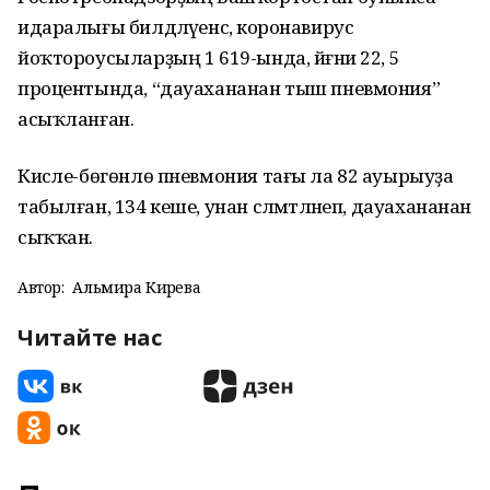
идаралығы билдәләүенсә, коронавирус
йоҡтороусыларҙың 1 619-ында, йәғни 22, 5
процентында, “дауахананан тыш пневмония”
асыҡланған.
Кисәле-бөгөнлө пневмония тағы ла 82 ауырыуҙа
табылған, 134 кеше, унан сәләмәтләнеп, дауахананан
сыҡҡан.
Автор:
Альмира Кирәева
Читайте нас