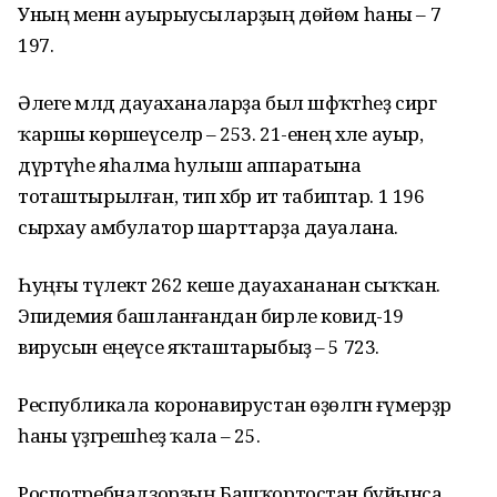
Уның менән ауырыусыларҙың дөйөм һаны – 7
197.
Әлеге мәлдә дауаханаларҙа был шәфҡәтһеҙ сиргә
ҡаршы көрәшеүселәр – 253. 21-енең хәле ауыр,
дүртәүһе яһалма һулыш аппаратына
тоташтырылған, тип хәбәр итә табиптар. 1 196
сырхау амбулатор шарттарҙа дауалана.
Һуңғы тәүлектә 262 кеше дауахананан сыҡҡан.
Эпидемия башланғандан бирле ковид-19
вирусын еңеүсе яҡташтарыбыҙ – 5 723.
Республикала коронавирустан өҙөлгән ғүмерҙәр
һаны үҙгәрешһеҙ ҡала – 25.
Роспотребнадзорҙың Башҡортостан буйынса