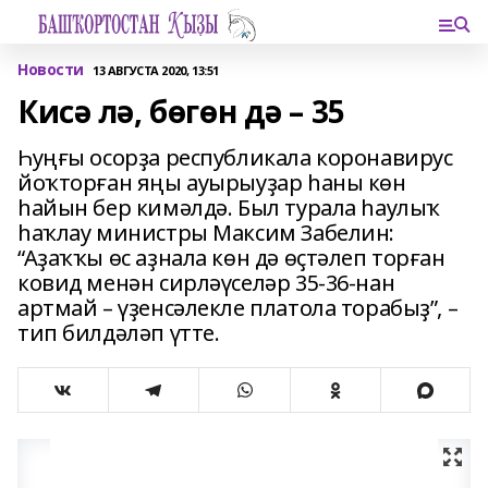
Новости
13 АВГУСТА 2020, 13:51
Кисә лә, бөгөн дә – 35
Һуңғы осорҙа республикала коронавирус
йоҡторған яңы ауырыуҙар һаны көн
һайын бер кимәлдә. Был турала һаулыҡ
һаҡлау министры Максим Забелин:
“Аҙаҡҡы өс аҙнала көн дә өҫтәлеп торған
ковид менән сирләүселәр 35-36-нан
артмай – үҙенсәлекле платола торабыҙ”, –
тип билдәләп үтте.