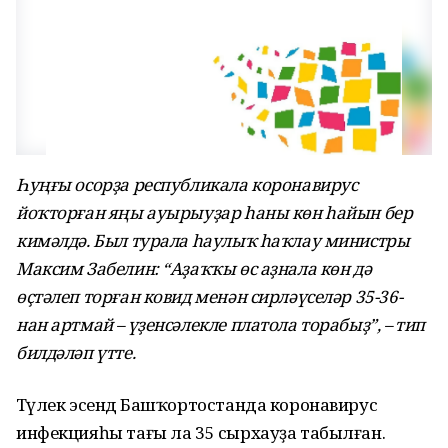
Һуңғы осорҙа республикала коронавирус
йоҡторған яңы ауырыуҙар һаны көн һайын бер
кимәлдә. Был турала һаулыҡ һаҡлау министры
Максим Забелин: “Аҙаҡҡы өс аҙнала көн дә
өҫтәлеп торған ковид менән сирләүселәр 35-36-
нан артмай – үҙенсәлекле платола торабыҙ”, – тип
билдәләп үтте.
Тәүлек эсендә Башҡортостанда коронавирус
инфекцияһы тағы ла 35 сырхауҙа табылған.