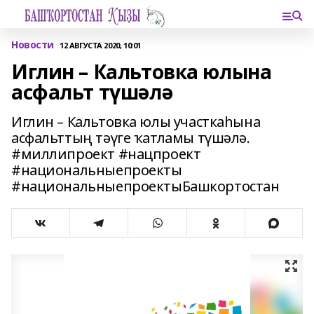
Новости
12 АВГУСТА 2020, 10:01
Иглин – Кальтовка юлына
асфальт түшәлә
Иглин – Кальтовка юлы участкаһына
асфальттың тәүге ҡатламы түшәлә.
#миллипроект #нацпроект
#национальныепроекты
#национальныепроектыБашкортостан