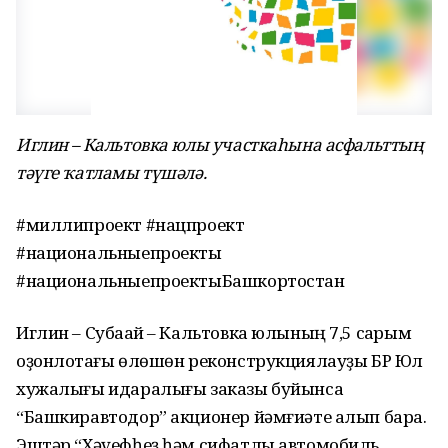
Иглин – Кальтовка юлы участкаһына асфальттың
тәүге ҡатламы түшәлә.
#миллипроект #нацпроект
#национальныепроекты
#национальныепроектыБашкортостан
Иглин – Субаҡай – Кальтовка юлының 7,5 саҡрым
оҙонлоҡтағы өлөшөн реконструкциялауҙы БР Юл
хужалығы идаралығы заказы буйынса
“Башкиравтодор” акционер йәмғиәте алып бара.
Эштәр “Хәүефһеҙ һәм сифатлы автомобиль