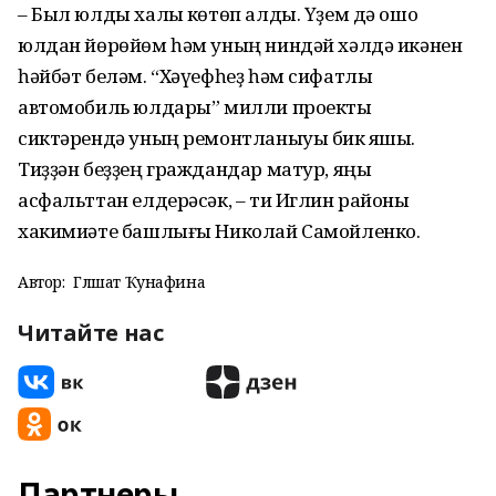
– Был юлды халыҡ көтөп алды. Үҙем дә ошо
юлдан йөрөйөм һәм уның ниндәй хәлдә икәнен
һәйбәт беләм. “Хәүефһеҙ һәм сифатлы
автомобиль юлдары” милли проекты
сиктәрендә уның ремонтланыуы бик яҡшы.
Тиҙҙән беҙҙең граждандар матур, яңы
асфальттан елдерәсәк, – ти Иглин районы
хакимиәте башлығы Николай Самойленко.
Автор:
Гөлшат Ҡунафина
Читайте нас
Партнеры