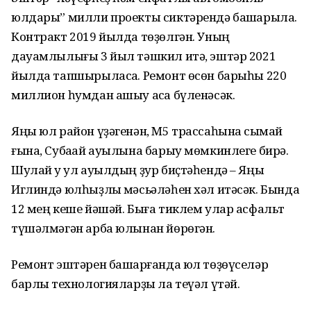
юлдары” милли проекты сиктәрендә башҡарыла.
Контракт 2019 йылда төҙөлгән. Уның
дауамлылығы 3 йыл тәшкил итә, эштәр 2021
йылда тапшырыласаҡ. Ремонт өсөн барыһы 220
миллион һумдан ашыу аҡса бүленәсәк.
Яңы юл район үҙәгенән, М5 трассаһына сыҡмай
ғына, Субаҡай ауылына барыу мөмкинлеге бирә.
Шулай уҡ ул ауылдың ҙур биҫтәһендә – Яңы
Иглиндә юлһыҙлыҡ мәсьәләһен хәл итәсәк. Бында
12 мең кеше йәшәй. Быға тиклем улар асфальт
түшәлмәгән арба юлынан йөрөгән.
Ремонт эштәрен башҡарғанда юл төҙөүселәр
барлыҡ технологияларҙы ла теүәл үтәй.