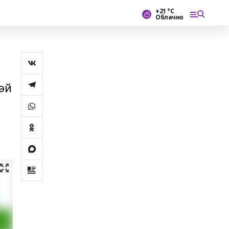
+21 °С
Облачно
сәй