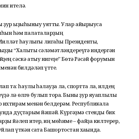
ин ителә.
ы ҙур ҡыҙыҡһыныу уятты. Улар айырыуса
яһын һәм палаталарҙың
илләт һаулығы лигаһы Президенты,
ыҙҙы “Халыҡты сәләмәтләндереүгә индергән
ҙең сәскә атыу нигеҙе” Бөтә Рәсәй форумын
 менән билдәләп үтте.
ап та: һаулыҡ һаҡлауҙа ла, спортта ла, илдең
ҙә лә өлгө булып тора. Быны ҙур яуаплылыҡ
р ихтирам менән белдерәм. Республикала
 унда дуҫтарым йәшәй. Күргәҙмә стенды бик
рҙы йәлеп итер, иң мөһиме – файҙа килтерер,
йлап үткән саҡта Башҡортостан хаҡында.