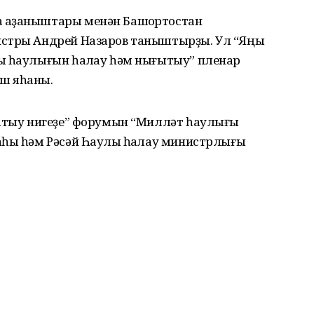
ҡаҙаныштары менән Башҡортостан
истры Андрей Назаров таныштырҙы. Ул “Яңы
ы һаулығын һаҡлау һәм нығытыу” пленар
ш яһаны.
 атыу нигеҙе” форумын “Милләт һаулығы
аһы һәм Рәсәй Һаулыҡ һаҡлау министрлығы