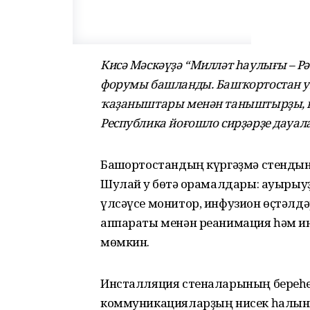
Кисә Мәскәүҙә “Милләт һаулығы – Рәс
форумы башланды. Башҡортостан ун
ҡаҙаныштары менән таныштырҙы, шу
Республика йоғошло сирҙәрҙе дауал
Башҡортостандың күргәҙмә стендын
Шулай уҡ бөтә ҡорамалдары: ауыры
үлсәүсе монитор, инфузион өҫтәлд
аппараты менән реанимация һәм ин
мөмкин.
Инсталляция стеналарының береһе
коммуникацияларҙың нисек һалыны