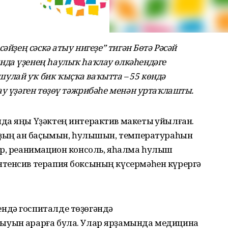
әйҙең сәскә атыу нигеҙе” тигән Бөтә Рәсәй
да үҙенең һаулыҡ һаҡлау өлкәһендәге
лай уҡ бик ҡыҫҡа ваҡытта – 55 көндә
ау үҙәген төҙөү тәжрибәһе менән уртаҡлашты.
да яңы Үҙәктең интерактив макеты ҡуйылған.
уҙың ҡан баҫымын, һулышын, температураһын
әр, реанимацион консоль, яһалма һулыш
тенсив терапия боксының күсермәһен күрергә
ндә госпиталде төҙөгәндә
уын ҡарарға була. Улар ярҙамында медицина