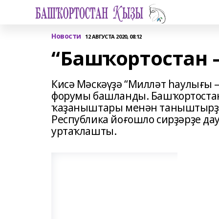
Новости
12 АВГУСТА 2020, 08:12
“Башҡортостан –
Кисә Мәскәүҙә “Милләт һаулығы – 
форумы башланды. Башҡортостан
ҡаҙаныштары менән таныштырҙы,
Республика йоғошло сирҙәрҙе дау
уртаҡлашты.