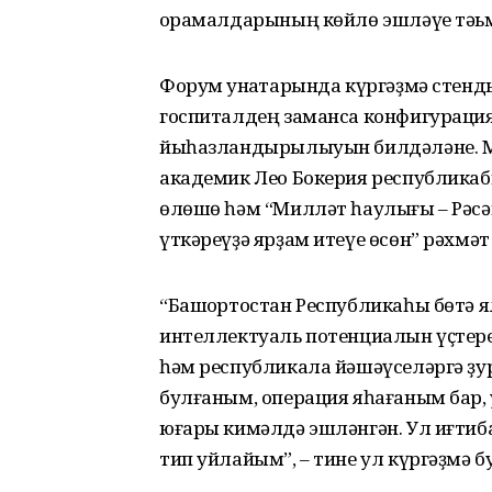
ҡорамалдарының көйлө эшләүе тәьм
Форум ҡунаҡтарында күргәҙмә стенд
госпиталдең заманса конфигураци
йыһазландырылыуын билдәләне. М
академик Лео Бокерия республикаб
өлөшө һәм “Милләт һаулығы – Рәсәй
үткәреүҙә ярҙам итеүе өсөн” рәхмәт
“Башҡортостан Республикаһы бөтә яҡл
интеллектуаль потенциалын үҫтереү
һәм республикала йәшәүселәргә ҙу
булғаным, операция яһағаным бар,
юғары кимәлдә эшләнгән. Ул иғтиба
тип уйлайым”, – тине ул күргәҙмә бу