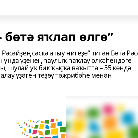
 бөтә яҡлап өлгө”
Рәсәйҙең сәскә атыу нигеҙе” тигән Бөтә Рә
 унда үҙенең һаулыҡ һаҡлау өлкәһендәге
 шулай уҡ бик ҡыҫҡа ваҡытта – 55 көндә
алау үҙәген төҙөү тәжрибәһе менән