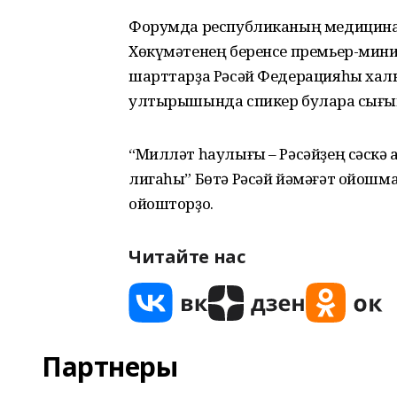
Форумда республиканың медицина 
Хөкүмәтенең беренсе премьер-мин
шарттарҙа Рәсәй Федерацияһы халҡ
ултырышында спикер булараҡ сығы
“Милләт һаулығы – Рәсәйҙең сәскә
лигаһы” Бөтә Рәсәй йәмәғәт ойошм
ойошторҙо.
Читайте нас
Партнеры