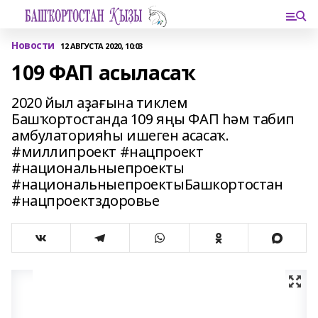
Новости
12 АВГУСТА 2020, 10:03
109 ФАП асыласаҡ
2020 йыл аҙағына тиклем
Башҡортостанда 109 яңы ФАП һәм табип
амбулаторияһы ишеген асасаҡ.
#миллипроект #нацпроект
#национальныепроекты
#национальныепроектыБашкортостан
#нацпроектздоровье