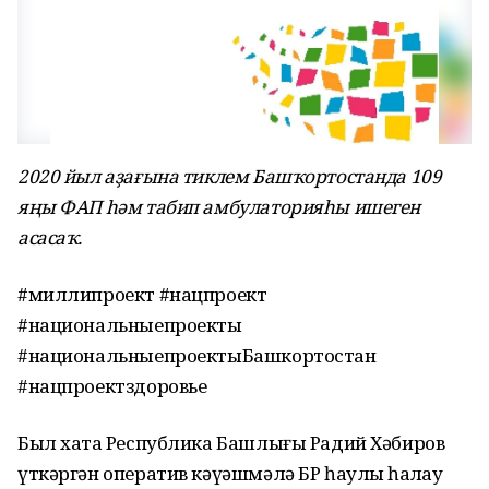
2020 йыл аҙағына тиклем Башҡортостанда 109
яңы ФАП һәм табип амбулаторияһы ишеген
асасаҡ.
#миллипроект #нацпроект
#национальныепроекты
#национальныепроектыБашкортостан
#нацпроектздоровье
Был хаҡта Республика Башлығы Радий Хәбиров
үткәргән оператив кәүәшмәлә БР һаулыҡ һаҡлау