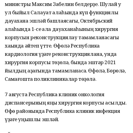
министры Максим Забелин белдерҙе. Шулай уҡ
ул быйыл Салауат ҡалаһында күп функциялы
дауахана эшләй башлаясағы, Октябрьский
ҡалаһында 1-се ҡала дауаханаһының хирургия
корпусын реконструкциялау тамамланасағы
хаҡында әйтеп үтте. Өфөлә Республика
кардиология үҙәге реконструкциялана, унда
хирургия корпусы төҙөлә, бында эштәр 2021
йылдың аҙағында тамамланасаҡ. Өфөлә, Бөрөлә,
Саҡмағошта поликлиникалар төҙөлә.
7 августа Республика клиник онкология
диспансерының яңы хирургия корпусы асылды.
Өфө районында Республика клиник инфекция
үҙәге уңышлы эшләй.