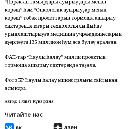
“Йөрәк-ҡан тамырҙары ауырыуҙары менән
көрәш” һәм “Онкологик ауырыуҙар менән
көрәш” төбәк проекттарын тормошҡа ашырыу
сиктәрендә юғары технологиялы йыһаз
урынлаштырыуға медицина учреждениеларын
әҙерләүгә 135 миллион һум аҡса бүлеү ҡаралған.
ФАП-тар “Һаулыҡ һаҡлау” милли проектын
тормошҡа ашырыу сиктәрендә төҙөлә.
Фото БР Һаулыҡ һаҡлау министрлығы сайтынан
алынды.
Автор:
Гөлшат Ҡунафина
Читайте нас