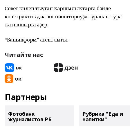
Совет килеп тыуған ҡаршылыҡтарға бәйле
конструктив диалог ойоштороуҙа туранан-тура
ҡатнашырға әҙер.
“Башинформ” агентлығы.
Читайте нас
Партнеры
Фотобанк
Рубрика "Еда и
журналистов РБ
напитки"