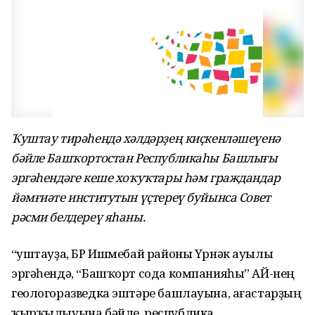
Ҡуштау тирәһендә хәлдәрҙең киҫкенләшеүенә
бәйле Башҡортостан Республикаһы Башлығы
эргәһендәге кеше хоҡуҡтары һәм граждандар
йәмғиәте институтын үҫтереү буйынса Совет
рәсми белдереү яһаны.
“Ҡуштауҙа, БР Ишмебай районы Үрнәк ауылы
эргәһендә, “Башҡорт сода компанияһы” АЙ-нең
геологоразведка эштәре башлауына, ағастарҙың
ҡырҡылыуына бәйле, республика