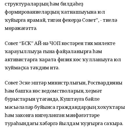
структураларҙың һәм билдәһеҙ
формированиеларҙың ҡатнашыуына юл
ҡуйырға ярамай, тигән фекерҙә Совет”, - тиелә
мөрәжәғәттә.
Совет “БСК” АЙ-нә ЧОП көстәрен тик милекте
ҡарауыллыуҙа ғына файҙаланырға һәм
активистарға ҡарата физик көс ҡулланыуға юл
ҡуймаҫҡа тәҡдим итә.
Совет Эске эштәр министрлығын, Росгвардияны
һәм башҡа көс ведомстволарын, хеҙмәт
бурыстарын үтәгәндә, Куштауға бәйле
мәсьәләләр буйынса граждандарҙың хоҡуҡтары
һәм законға нигеҙләнгән мәнфәғәттәре
тураһындағы хәбәргә йылдам ҡуҙғырға саҡыра.