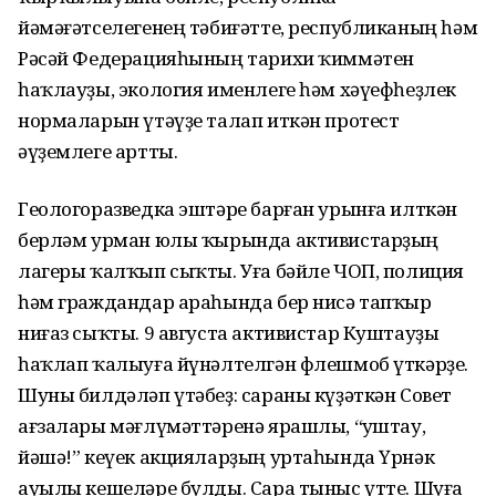
йәмәғәтселегенең тәбиғәтте, республиканың һәм
Рәсәй Федерацияһының тарихи ҡиммәтен
һаҡлауҙы, экология именлеге һәм хәүефһеҙлек
нормаларын үтәүҙе талап иткән протест
әүҙемлеге артты.
Геологоразведка эштәре барған урынға илткән
берләм урман юлы ҡырында активистарҙың
лагеры ҡалҡып сыҡты. Уға бәйле ЧОП, полиция
һәм граждандар араһында бер нисә тапҡыр
ниғаз сыҡты. 9 августа активистар Куштауҙы
һаҡлап ҡалыуға йүнәлтелгән флешмоб үткәрҙе.
Шуны билдәләп үтәбеҙ: сараны күҙәткән Совет
ағзалары мәғлүмәттәренә ярашлы, “Ҡуштау,
йәшә!” кеүек акцияларҙың уртаһында Үрнәк
ауылы кешеләре булды. Сара тыныс үтте. Шуға