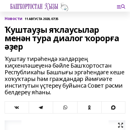
Новости
11 АВГУСТА 2020, 07:35
Ҡуштауҙы яҡлаусылар
менән тура диалог ҡорорға
әҙер
Ҡуштау тирәһендә хәлдәрҙең
киҫкенләшеүенә бәйле Башҡортостан
Республикаһы Башлығы эргәһендәге кеше
хоҡуҡтары һәм граждандар йәмғиәте
институтын үҫтереү буйынса Совет рәсми
белдереү яһаны.