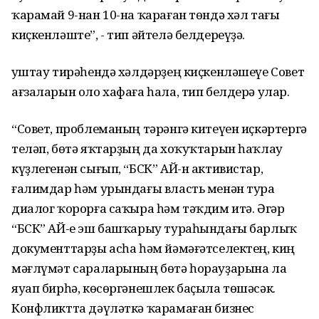
ҡарамай 9-нан 10-на ҡараған төндә хәл тағы
киҫкенләште”, - тип әйтелә белдереүҙә.
Ҡуштау тирәһендә хәлдәрҙең киҫкенләшеүе Совет
ағзаларын оло хафаға һала, тип белдерә улар.
“Совет, проблеманың тәрәнгә китеүен иҫкәртергә
теләп, бөтә яҡтарҙың да хоҡуҡтарын һаҡлау
күҙлегенән сығып, “БСК” АЙ-н активистар,
ғалимдар һәм урындағы власть менән тура
диалог ҡорорға саҡыра һәм тәҡдим итә. Әгәр
“БСК” АЙ-е эш башҡарыу тураһындағы барлыҡ
документтарҙы асһа һәм йәмәғәтселектең, киң
мәғлүмәт сараларының бөтә һорауҙарына ла
яуап бирһә, көсөргәнешлек баҫыла төшәсәк.
Конфликтта дәүләткә ҡарамаған бизнес