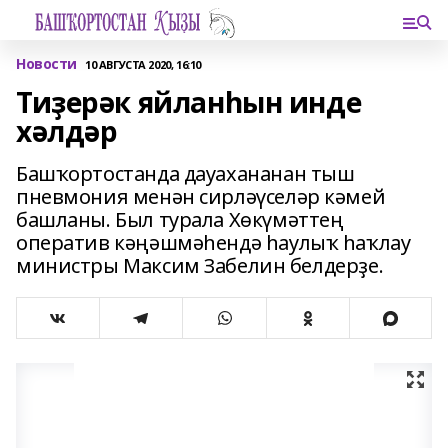
Новости
10 АВГУСТА 2020, 16:10
Тиҙерәк яйланһын инде
хәлдәр
Башҡортостанда дауахананан тыш
пневмония менән сирләүселәр кәмей
башланы. Был турала Хөкүмәттең
оператив кәңәшмәһендә һаулыҡ һаҡлау
министры Максим Забелин белдерҙе.