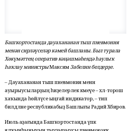
Башҡортостанда дауахананан тыш пневмония
менән сирләүселәр кәмей башланы. Был турала
Хөкүмәттең оператив кәңәшмәһендә һаулыҡ
һаҡлау министры
Максим
Забелин белдерҙе.
– Дауахананан тыш пневмония менән
ауырыусыларҙың һиҙелерлек кәмеүе – хәл-торош
хаҡында һөйләүсе ыңғай индикатор, – тип
билдәләне республикабыҙ Башлығы Радий Хәбиров.
Июль аҙағында Башҡортостанда үпкә
ялҡынһыныуын тыуҙырыусы пневмококк