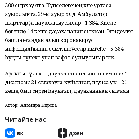
300 сырхау ята. Күпселегенең хәле уртаса
ауырлыҡта. 29-ы ауыр хәлдә. Амбулатор
шарттарҙа дауаланыусылар - 1 384. Кисәле-
бөгөнлө 14 кеше дауахананан сыҡҡан. Эпидемия
башланғандан алып коронавирус
инфекцияһынан сәләмәтләнеүселәр йәмғеһе – 5 384.
һуңғы тәүлектә унан вафат булыусылар юҡ.
Аҙаҡҡы тәүлектә “дауахананан тыш пневмония”
диагнозы 21 сырхауға ҡуйылған, шунса уҡ – 21
кеше, был сирҙән һауығып, дауахананан сыҡҡан.
Автор:
Альмира Кирәева
Читайте нас