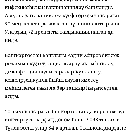
инфекцияһынан вакцинациялау башланды.
Август аҙағына тиклем хәүеф төркөмөнә ҡараған
50 мең кешегә прививка эшләү планлаштырыла.
Уларҙың 72 проценты вакцинацияланған да
инде.
Башҡортостан Башлығы Радий Хәбиров битлек
режимын күҙәтеү, социаль арауыҡты һаҡлау,
дезинфекциялаусы саралар ҡулланыу,
кешеләрҙең күпләп йыйылыуын кәметеү
мөһимлеген тағы ла бер тапҡыр һыҙыҡ өҫтөнә
алды.
10 авгусҡа ҡарата Башҡортостанда коронавирус
йоҡтороусыларҙың дөйөм һаны 7 093 тәшкил итә.
Тәүлек эсендә улар 34-кә артҡан. Стационарҙарҙа әле