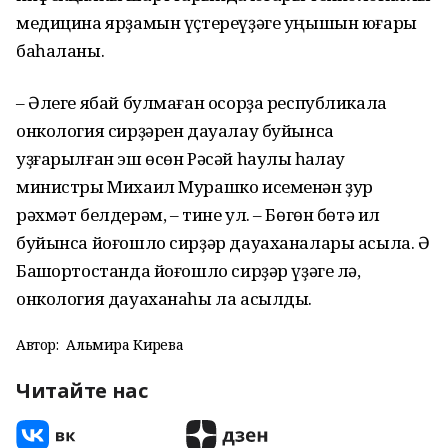
медицина ярҙамын үҫтереүҙәге уңышын юғары
баһаланы.
– Әлеге ябай булмаған осорҙа республикала
онкология сирҙәрен дауалау буйынса
уҙғарылған эш өсөн Рәсәй һаулыҡ һаҡлау
министры Михаил Мурашко исеменән ҙур
рәхмәт белдерәм, – тине ул. – Бөгөн бөтә ил
буйынса йоғошло сирҙәр дауаханалары асыла. Ә
Башҡортостанда йоғошло сирҙәр үҙәге лә,
онкология дауаханаһы ла асылды.
Автор:
Альмира Кирәева
Читайте нас