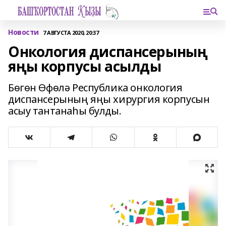
Новости
7 АВГУСТА 2020, 20:37
Онкология диспансерының
яңы корпусы асылды
Бөгөн Өфөлә Республика онкология
диспансерының яңы хирургия корпусын
асыу тантанаһы булды.