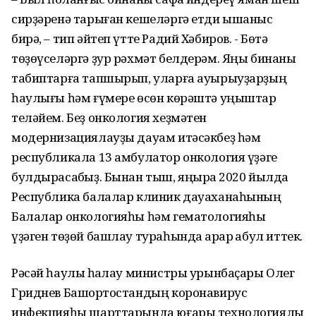
сирҙәренә тарыған кешеләргә етди ышаныс
бирә, – тип әйтеп үтте Радий Хәбиров. - Бөтә
төҙөүселәргә ҙур рәхмәт белдерәм. Яңы бинаны
табиптарға тапшырып, уларға ауырыуҙарҙың
һаулығы һәм ғүмере өсөн көрәштә уңыштар
теләйем. Беҙ онкология хеҙмәтен
модернизациялауҙы дауам итәсәкбеҙ һәм
республикала 13 амбулатор онкология үҙәге
булдырасаҡбыҙ. Бынан тыш, яңыраҡ 2020 йылда
Республика балалар клиник дауаханаһының
Балалар онкологияһы һәм гематологияһы
үҙәген төҙөй башлау тураһында ҡарар ҡабул иттек.
Рәсәй һаулыҡ һаҡлау министры урынбаҫары Олег
Гриднев Башҡортостандың коронавирус
инфекцияһы шарттарында юғары технологиялы