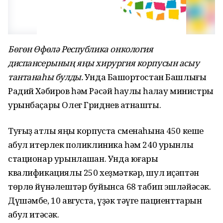
Бөгөн Өфөлә Республика онкология
диспансерының яңы хирургия корпусын асыу
тантанаһы булды.
Унда Башҡортостан Башлығы
Радий Хәбиров һәм Рәсәй һаулыҡ һаҡлау министры
урынбаҫары Олег Гриднев ҡатнашты.
Туғыҙ ҡатлы яңы корпуста сменаһына 450 кеше
ҡабул итерлек поликлиника һәм 240 урынлыҡ
стационар урынлашҡан. Унда юғары
квалификациялы 250 хеҙмәткәр, шул иҫәптән
төрлө йүнәлештәр буйынса 68 табип эшләйәсәк.
Дүшәмбе, 10 августа, үҙәк тәүге пациенттарын
ҡабул итәсәк.