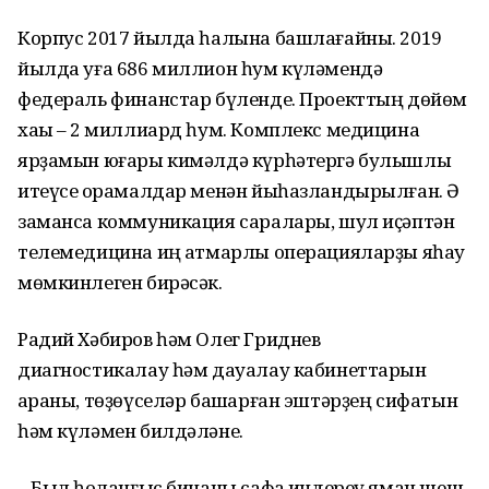
Корпус 2017 йылда һалына башлағайны. 2019
йылда уға 686 миллион һум күләмендә
федераль финанстар бүленде. Проекттың дөйөм
хаҡы – 2 миллиард һум. Комплекс медицина
ярҙамын юғары кимәлдә күрһәтергә булышлыҡ
итеүсе ҡорамалдар менән йыһазландырылған. Ә
заманса коммуникация саралары, шул иҫәптән
телемедицина иң ҡатмарлы операцияларҙы яһау
мөмкинлеген бирәсәк.
Радий Хәбиров һәм Олег Гриднев
диагностикалау һәм дауалау кабинеттарын
ҡараны, төҙөүселәр башҡарған эштәрҙең сифатын
һәм күләмен билдәләне.
– Был һоҡланғыс бинаны сафҡа индереү яман шеш