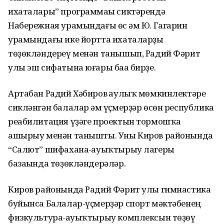
ихаталары” программаһы сиктәрендә
Набережная урамындағы өс һәм Ю. Гагарин
урамындағы ике йортта ихаталарҙы
төҙөкләндереү менән танышып, Радий Фәрит
улы эш сифатына юғары баһа бирҙе.
Артабан Радий Хәбиров һаулыҡ мөмкинлектәре
сикләнгән балалар һәм үҫмерҙәр өсөн республика
реабилитация үҙәге проектын тормошҡа
ашырыу менән танышты. Уны Киров районында
“Салют” шифахана-һауыҡтырыу лагеры
базаһында төҙөкләндерәләр.
Киров районында Радий Фәрит улы гимнастика
буйынса Балалар-үҫмерҙәр спорт мәктәбенең
физкультура-һауыҡтырыу комплексын төҙөү