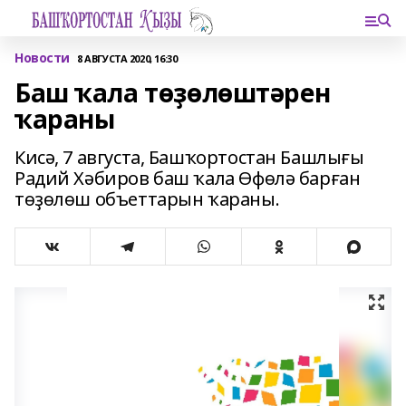
Новости
8 АВГУСТА 2020, 16:30
Баш ҡала төҙөлөштәрен
ҡараны
Кисә, 7 августа, Башҡортостан Башлығы
Радий Хәбиров баш ҡала Өфөлә барған
төҙөлөш объеттарын ҡараны.