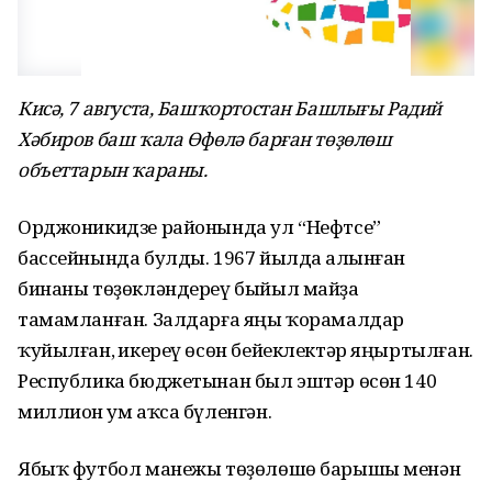
Кисә, 7 августа, Башҡортостан Башлығы Радий
Хәбиров баш ҡала Өфөлә барған төҙөлөш
объеттарын ҡараны.
Орджоникидзе районында ул “Нефтсе”
бассейнында булды. 1967 йылда һалынған
бинаны төҙөкләндереү быйыл майҙа
тамамланған. Залдарға яңы ҡорамалдар
ҡуйылған, һикереү өсөн бейеклектәр яңыртылған.
Республика бюджетынан был эштәр өсөн 140
миллион һум аҡса бүленгән.
Ябыҡ футбол манежы төҙөлөшө барышы менән