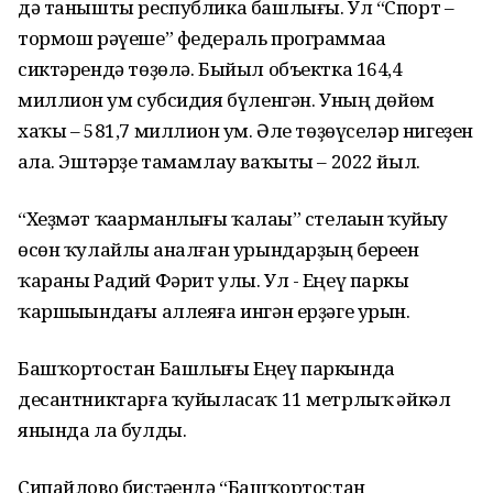
дә танышты республика башлығы. Ул “Спорт –
тормош рәүеше” федераль программаһа
сиктәрендә төҙөлә. Быйыл объектка 164,4
миллион һум субсидия бүленгән. Уның дөйөм
хаҡы – 581,7 миллион һум. Әле төҙөүселәр нигеҙен
һала. Эштәрҙе тамамлау ваҡыты – 2022 йыл.
“Хеҙмәт ҡаһарманлығы ҡалаһы” стелаһын ҡуйыу
өсөн ҡулайлы һаналған урындарҙың береһен
ҡараны Радий Фәрит улы. Ул - Еңеү паркы
ҡаршыһындағы аллеяға ингән ерҙәге урын.
Башҡортостан Башлығы Еңеү паркында
десантниктарға ҡуйыласаҡ 11 метрлыҡ һәйкәл
янында ла булды.
Сипайлово биҫтәһендә “Башҡортостан