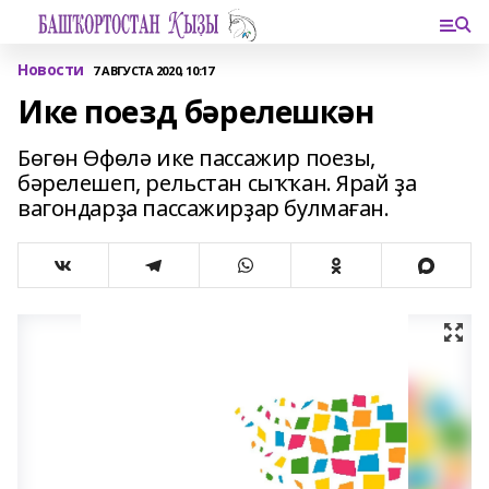
Новости
7 АВГУСТА 2020, 10:17
Ике поезд бәрелешкән
Бөгөн Өфөлә ике пассажир поезы,
бәрелешеп, рельстан сыҡҡан. Ярай ҙа
вагондарҙа пассажирҙар булмаған.