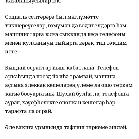
Ҡазаланыусылар юҡ.
Социаль селтәрҙәрҙә был мәғлүмәтте
тикшереүселәр, ғөмүмән дә водителдәргә һәм
машинистарға юлға сыҡҡанда кеҫә телефоны
менән ҡулланыуҙы тыйырға кәрәк, тип тәҡдим
итте.
Бындай осраҡтар йыш ҡабатлана. Телефон
арҡаһында поезд йә иһә трамвай, машина
аҫтына эләккән кешеләрҙең үлеме лә ошо төркөм
ҡағиҙә боҙоуҙарға инә. Шулай булһа ла, телефонға
әүрәп, хәүефһеҙлекте онотҡан кешеләр һәр
тарафта ла осрай.
Әле ваҡиға урынында тәфтиш төркөмө эшләй.