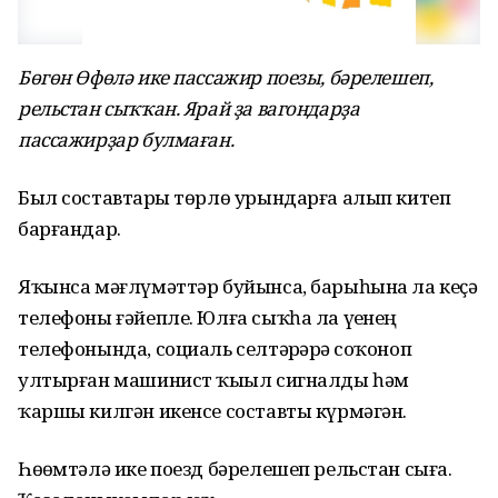
Бөгөн Өфөлә ике пассажир поезы, бәрелешеп,
рельстан сыҡҡан. Ярай ҙа вагондарҙа
пассажирҙар булмаған.
Был составтарҙы төрлө урындарға алып китеп
барғандар.
Яҡынса мәғлүмәттәр буйынса, барыһына ла кеҫә
телефоны ғәйепле. Юлға сыҡһа ла үҙенең
телефонында, социаль селтәрҙәрҙә соҡоноп
ултырған машинист ҡыҙыл сигналды һәм
ҡаршы килгән икенсе составты күрмәгән.
Һөҙөмтәлә ике поезд бәрелешеп рельстан сыға.