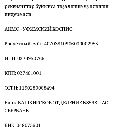
реквизиттар буйынса төҙөлөшкә үҙ өлөшөн
индерә ала:
АНМО «УФИМСКИЙ ХОСПИС»
Расчётный счёт: 40703810906000002955
ИНН: 0274950766
КПП: 027401001
ОГРН: 1190280068494
Банк: БАШКИРСКОЕ ОТДЕЛЕНИЕ N8598 ПАО
СБЕРБАНК
БИК: 048073601