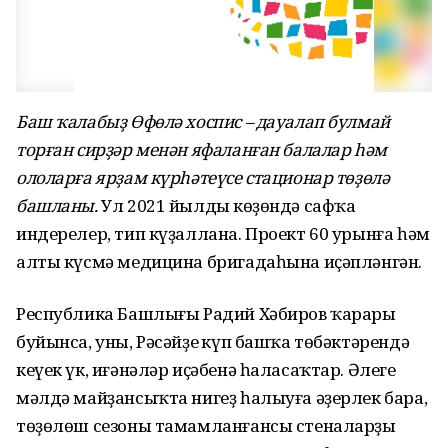
Баш ҡалабыҙ Өфөлә хоспис – дауалап булмай
торған сирҙәр менән яфаланған балалар һәм
ололарға ярҙам күрһәтеүсе стационар төҙөлә
башланы.
Ул 2021 йылдың көҙөндә сафҡа
индерелер, тип күҙаллана. Проект 60 урынға һәм
алты күсмә медицина бригадаһына иҫәпләнгән.
Республика Башлығы Радий Хәбиров ҡарары
буйынса, уны, Рәсәйҙең күп башҡа төбәктәрендә
кеүек үк, иғәнәләр иҫәбенә һаласаҡтар. Әлеге
мәлдә майҙансыҡта нигеҙ һалыуға әҙерлек бара,
төҙөлөш сезоны тамамланғансы стеналарҙы