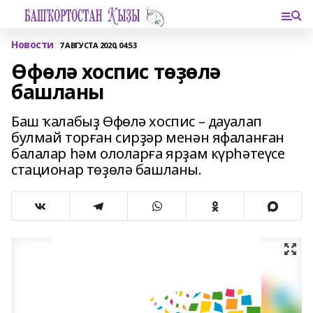
Новости
7 АВГУСТА 2020, 04:53
Өфөлә хоспис төҙөлә
башланы
Баш ҡалабыҙ Өфөлә хоспис – дауалап
булмай торған сирҙәр менән яфаланған
балалар һәм ололарға ярҙам күрһәтеүсе
стационар төҙөлә башланы.