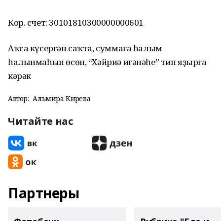
Кор. счет: 30101810300000000601
Аҡса күсергән саҡта, суммаға һалым
һалынмаһын өсөн, “Хәйриә иғәнәһе” тип яҙырға
кәрәк
Автор:
Альмира Кирәева
Читайте нас
Партнеры