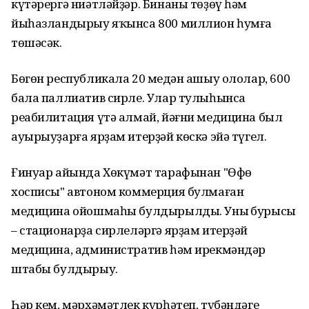
күтәрергә ниәтләйҙәр. Бинаны төҙөү һәм
йыһазландырыу яҡынса 800 миллион һумға
төшәсәк.
Бөгөн республикала 20 меңдән ашыу ололар, 600
бала паллиатив сирле. Улар тулыһынса
реабилитация үтә алмай, йәғни медицина был
ауырыуҙарға ярҙам итерҙәй көскә эйә түгел.
Ғинуар айында Хөкүмәт тарафынан "Өфө
хосписы" автоном коммерция булмаған
медицина ойошмаһы булдырылды. Уның бурысы
– стационарҙа сирлеләргә ярҙам итерҙәй
медицина, административ һәм ирекмәндәр
штабы булдырыу.
Һәр кем, мәрхәмәтлек күрһәтеп, түбәндәге