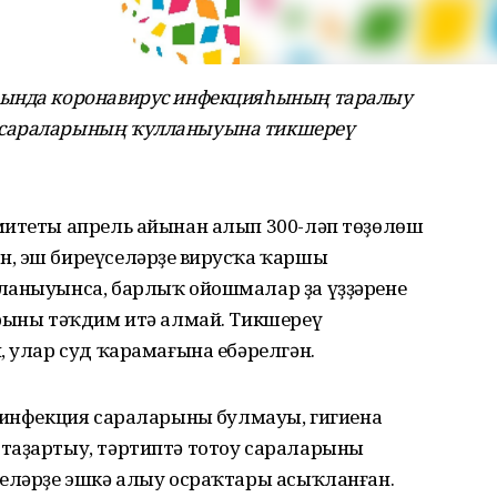
рында коронавирус инфекцияһының таралыу
 сараларының ҡулланыуына тикшереү
митеты апрель айынан алып 300-ләп төҙөлөш
, эш биреүселәрҙең вирусҡа ҡаршы
ланыуынса, барлыҡ ойошмалар ҙа үҙҙәренең
урыны тәҡдим итә алмай. Тикшереү
, улар суд ҡарамағына ебәрелгән.
зинфекция сараларының булмауы, гигиена
таҙартыу, тәртиптә тотоу сараларының
шеләрҙе эшкә алыу осраҡтары асыҡланған.