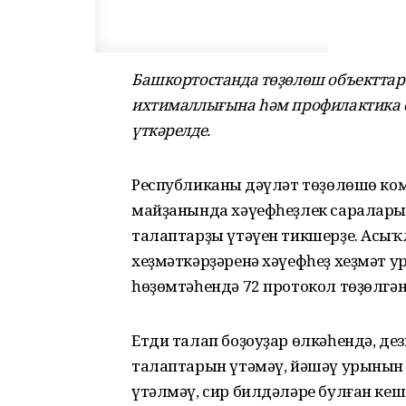
Башкортостанда төҙөлөш объектта
ихтималлығына һәм профилактика
үткәрелде.
Республиканың дәүләт төҙөлөшө ко
майҙанында хәүефһеҙлек сараларын
талаптарҙы үтәүен тикшерҙе. Асыҡ
хеҙмәткәрҙәренә хәүефһеҙ хеҙмәт 
һөҙөмтәһендә 72 протокол төҙөлгән
Етди талап боҙоуҙар өлкәһендә, де
талаптарын үтәмәү, йәшәү урынын 
үтәлмәү, сир билдәләре булған ке