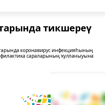
тарында тикшереү
ттарында коронавирус инфекцияһының
офилактика сараларының ҡулланыуына