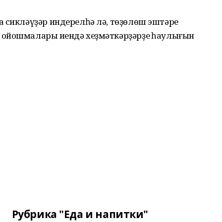
а сикләүҙәр индерелһә лә, төҙөлөш эштәре
ойошмалары иңендә хеҙмәткәрҙәрҙең һаулығын
Рубрика "Еда и напитки"