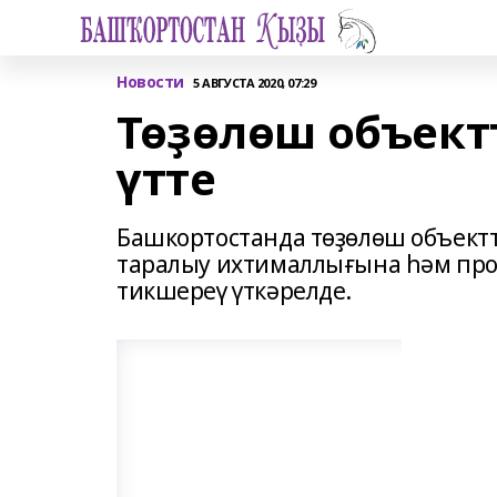
Новости
5 АВГУСТА 2020, 07:29
Төҙөлөш объект
үтте
Башкортостанда төҙөлөш объек
таралыу ихтималлығына һәм пр
тикшереү үткәрелде.