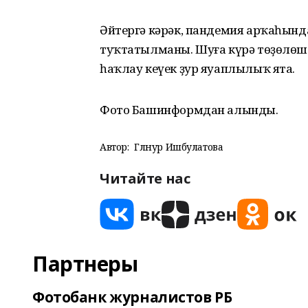
Әйтергә кәрәк, пандемия арҡаһынд
туҡтатылманы. Шуға күрә төҙөлөш 
һаҡлау кеүек ҙур яуаплылыҡ ята.
Фото Башинформдан алынды.
Автор:
Гөлнур Ишбулатова
Читайте нас
Партнеры
Фотобанк журналистов РБ