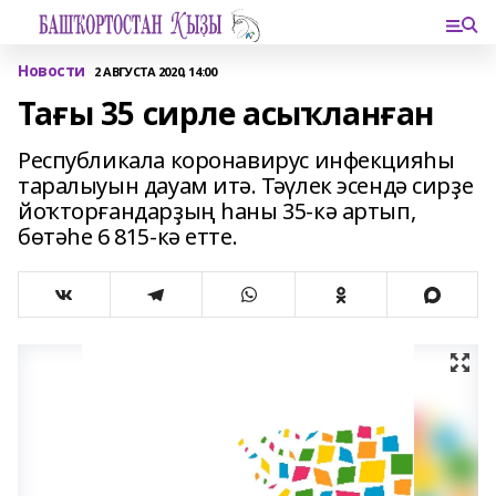
Новости
2 АВГУСТА 2020, 14:00
Тағы 35 сирле асыҡланған
Республикала коронавирус инфекцияһы
таралыуын дауам итә. Тәүлек эсендә сирҙе
йоҡторғандарҙың һаны 35-кә артып,
бөтәһе 6 815-кә етте.