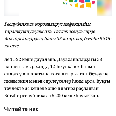
Республикала коронавирус инфекцияһы
таралыуын дауам итә. Тәүлек эсендә сирҙе
йоҡторғандарҙың һаны 35-кә артып, бөтәһе 6 815-
кә етте.
Әле 1 592 кеше дауалана. Дауаханаларҙағы 38
пациент ауыр хәлдә, 12-һе үпкәне яһалма
елләтеү аппаратына тоташтырылған. Өҫтәүенә
пневмония менән сирләүселәр һаны арта, һуңғы
тәүлектә 64 кешелә ошо диагноз раҫланған.
Бөтәһе республикала 5 200 кеше һауыҡҡан.
Читайте нас