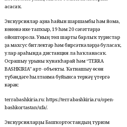
асасаҡ.
Экскурсиялар аҙна һайын шаршамбы һәм йома,
көнөнә ике тапҡыр, 19 һәм 20 сәғәттәрҙә
ойошторола. Уның төп шарты барлыҡ туристар
ҙа махсус битлектәр һәм бирсәткәләрҙә буласаҡ,
улар араһында дистанция ла һаҡланасаҡ.
Осрашыу урыны ҡунаҡһарай һәм “TERRA
BASHKIRIA” арт- объекты. Ҡатнашыу өсөн
түбәндәге һылтанма буйынса теркәү үтергә
кәрәк:
terrabashkiria.ru: https://terrabashkiria.ru/open-
bashkortastan/ufa/.
Экскурсияларҙы Башҡортостандың туризм