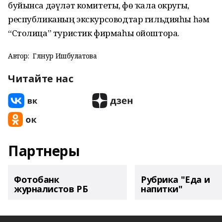
буйынса дәүләт комитеты, Өфө ҡала округы,
республиканың экскурсоводтар гильдияһы һәм
“Столица” туристик фирмаһы ойоштора.
Автор:
Гөлнур Ишбулатова
Читайте нас
Партнеры
Фотобанк
Рубрика "Еда и
журналистов РБ
напитки"