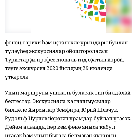
Өфөнөң тарихи һәм иҫтәлекле урындары буйлап
түләүһеҙ экскурсиялар ойоштороласаҡ.
Туристарҙы профессиональ гид оҙатып йөрөй,
тәүге экскурсия 2020 йылдың 29 июлендә
үткәрелә.
Уның маршруты уникаль буласаҡ тип билдәләй
белгестәр. Экскурсияла ҡатнашыусылар
билдәле йырсылар Земфира, Юрий Шевчук,
Рудольф Нуриев йөрөгән урамдар буйлап үтәсәк.
Дөйөм алғанда, һәр кем Өфөнө яңыса ҡабул
итәсәк һәм уның бығаса белмәгән яҡтарын