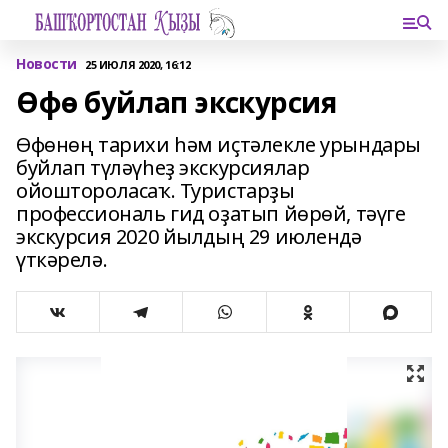
Новости
25 ИЮЛЯ 2020, 16:12
Өфө буйлап экскурсия
Өфөнөң тарихи һәм иҫтәлекле урындары
буйлап түләүһеҙ экскурсиялар
ойоштороласаҡ. Туристарҙы
профессиональ гид оҙатып йөрөй, тәүге
экскурсия 2020 йылдың 29 июлендә
үткәрелә.