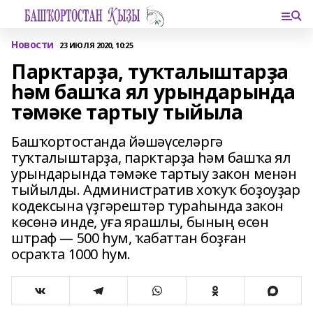
Новости
23 ИЮЛЯ 2020, 10:25
Парктарҙа, туҡталыштарҙа
һәм башҡа ял урындарында
тәмәке тартыу тыйыла
Башҡортостанда йәшәүселәргә
туҡталыштарҙа, парктарҙа һәм башҡа ял
урындарында тәмәке тартыу закон менән
тыйылды. Административ хоҡуҡ боҙоуҙар
кодексына үҙгәрештәр тураһында закон
көсөнә инде, уға ярашлы, бының өсөн
штраф — 500 һум, ҡабаттан боҙған
осраҡта 1000 һум.