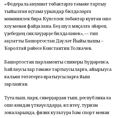
«Федераль ҡануниәт төбәктәргә тәмәке тартыу
тыйылған өҫтәмә урындар билдәләргә
мөмкинлек бирә. Күпселек төбәктәр күптән ошо
хоҡуҡ менән файҙалана. Беҙ шул миҫалға эйәреп,
үҙебеҙҙең сикләүҙәрҙе билдәләнек», — тип
аңлатты Башҡортостан Дәүләт Йыйылышы –
Ҡоролтай рәйесе Константин Толкачев.
Башҡортостан парламенты спикеры һүҙҙәренсә,
һайлаусылар тәмәке тартыусыларға, айырыуса
кальян төтәтергә яратыусыларға йыш
зарланған.
Туҡталыш, парк, скверҙарҙан тыш, республикала
ошо көндән үткәүелдәрҙә, ял итеү, туризм
зоналарында, физик культура һәм спорт менән