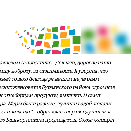
зянском заповеднике. "Девчата, дорогие наши
ашу доброту, за отзывчивость. Я уверена, что
ихией только благодаря нашим неуемным
ских женсоветов Бурзянского района огромное
и огнеборцам продукты, выпечки. И сами
а. Меры были разные - тушили водой, копали
бъединила нас", - обратилась неравнодушным к
го Башкортостана председатель Союза женщин