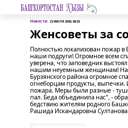
Новости
22 ИЮЛЯ 2020, 08:25
Женсоветы за со
Полностью локализован пожар в 
наши подруги! Огромное всем спа
уверена, что заповедник выстоял
нашим неуемным женщинам! Наш
Бурзянского района огромное сп
огнеборцам продукты, выпечки. 
пожара. Меры были разные - туши
пал. Беда объединила нас", - о
бедствию жителям родного Башк
Рашида Искандаровна Султанова