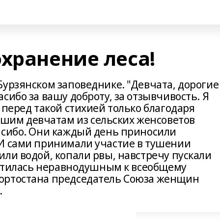
хранение леса!
Бурзянском заповеднике. "Девчата, дорогие
сибо за вашу доброту, за отзывчивость. Я
 перед такой стихией только благодаря
им девчатам из сельских женсоветов
асибо. Они каждый день приносили
И сами принимали участие в тушении
ли водой, копали рвы, навстречу пускали
братилась неравнодушным к всеобщему
ортостана председатель Союза женщин
.