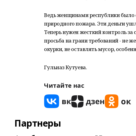
Ведь женщинами республики было с
природного пожара. Эти деньги ушл
Теперь нужен жесткий контроль за
просьба на грани требований - не же
окурки, не оставлять мусор, особе
Гульназ Кутуева.
Читайте нас
Партнеры