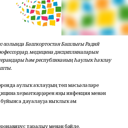
есс-холында Башҡортостан Башлығы Радий
профессорҙар, медицина дисциплиналарын
етерандары һәм республиканың Һаулыҡ һаҡлау
ашты.
ронда һаулыҡ һаҡлауҙың төп мәсьәләләре
ицина хеҙмәткәрҙәрен яңы инфекция менән
р буйынса дауалауҙа ныҡлыҡ һәм
коронавирус таралыу менән бәйле,