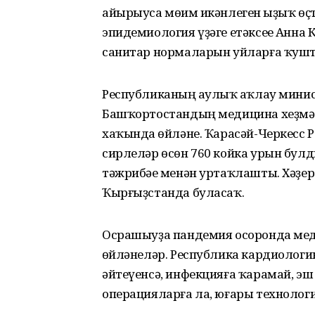
айырыуса мөһим икәнлеген һыҙыҡ өҫт
эпидемиология үҙәге етәксеһе Анна 
санитар нормаларын уйларға ҡушт
Республиканың һаулыҡ һаҡлау мини
Башҡортостандың медицина хеҙмәт
хаҡында һөйләне. Ҡарасәй-Черкесс
сирлеләр өсөн 760 койка урын бул
тәжрибәһе менән уртаҡлашты. Хәҙе
Ҡырғыҙстанда буласаҡ.
Осрашыуҙа пандемия осоронда ме
һөйләнеләр. Республика кардиологи
әйтеүенсә, инфекцияға ҡарамай, эш
операцияларға ла, юғары технологи