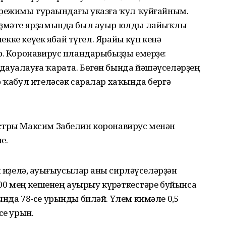
 режимы тураһындағы указға ҡул ҡуйғайным.
хеҙмәте ярҙамында был ауыр юлды лайыҡлы
лекке кеүек ябай түгел. Ярайһы күп кенә
р. Коронавирус пландарыбыҙҙы емерҙе:
дауалауға ҡарата. Бөгөн бында йәшәүселәрҙең
ә ҡабул ителәсәк саралар хаҡында бергә
стры Максим Забелин коронавирус менән
е.
 һиҙелә, һауығыусылар һаны сирләүселәрҙән
100 мең кешенең ауырыу күрһәткестәре буйынса
ында 78-се урынды биләй. Үлем кимәле 0,5
се урын.