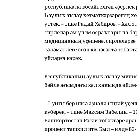
республикала көсәйтелгән әҙерлек
Һаулыҡ һаҡлау хеҙмәткәрҙәренең 
үттек, – тине Радий Хәбиров. – Хәл э
сирлеләр һәм үлем осраҡтары ла ба
медицинаның үҫешенә, сирлеләрҙе 
сәләмәтлеге өсөн киләсәктә төбәкт
уйларға кәрәк.
Республиканың һаулыҡ һаҡлау мини
бәйле ағымдағы хәл хаҡында һөйлән
– Һуңғы бер нисә аҙнала ыңғай үҫеш
күберәк, – тине Максим Забелин. – 
Башҡортостан Рәсәй төбәктәре араһ
процент тәшкил итә. Был – илдә 82-