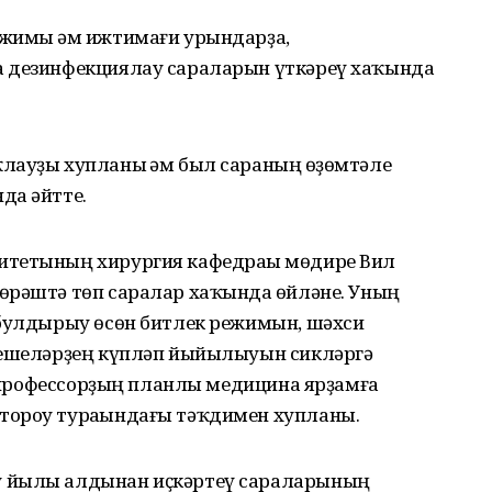
жимы һәм ижтимағи урындарҙа,
а дезинфекциялау сараларын үткәреү хаҡында
лауҙы хупланы һәм был сараның һөҙөмтәле
да әйтте.
итетының хирургия кафедраһы мөдире Вил
өрәштә төп саралар хаҡында һөйләне. Уның
 булдырыу өсөн битлек режимын, шәхси
кешеләрҙең күпләп йыйылыуын сикләргә
һе профессорҙың планлы медицина ярҙамға
тороу тураһындағы тәҡдимен хупланы.
у йылы алдынан иҫкәртеү сараларының