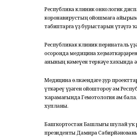
Республика клиник онкологик дис
коронавирустың ойошмаға айырым
табиптарға үҙ бурыстарын үтәүгә 
Республикак клиник перинаталь үҙ
осоронда медицина хеҙмәткәрҙәрен
һанының кәмеүен теркәүе хаҡында ә
Медицина өлкәһендәге ҙур проектта
үткәреү үҙәген ойоштороу һәм Респ
ҡарамағында Гемотология һәм балал
хупланы.
Башҡортостан Башлығы шулай уҡ 
президенты Дамира Сабирйәнованы