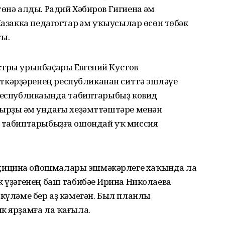
өнә алды. Радий Хәбиров Гигиена һәм
Казакка педагогтар һәм уҡыусылар өсөн төбәк
ы.
стры урынбаҫары Евгений Кустов
кәрҙәренең республиканан ситтә эшләүе
 Республикаһында табиптарыбыҙ ковид
дырҙы һәм ундағы хеҙәмттәштәре менән
р табиптарыбыҙға ошондай уҡ миссия
дицина ойошмалары эшмәкәрлеге хаҡында ла
к үҙәгенең баш табибәһе Ирина Николаева
 күләме бер аҙ кәмегән. Был планлы
к ярҙамға ла ҡағыла.