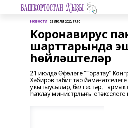
Новости
22 ИЮЛЯ 2020, 17:10
Коронавирус п
шарттарында э
һөйләштеләр
21 июлдә Өфөләге “Торатау” Кон
Хәбиров табиптар йәмәғәтселеге
уҡытыусылар, белгестәр, тарма
һаҡлау министрлығы етәкселеге