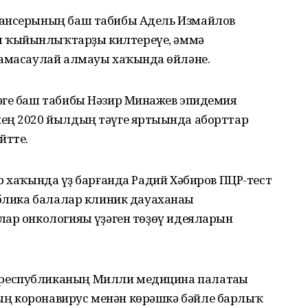
пансерының баш табибы Адель Измайлов
 ҡыйынлыҡтарҙы килтереүе, әммә
ҡамасаулай алмауы хаҡында һөйләне.
әге баш табибы Нәзир Минһажев эпидемия
ең 2020 йылдың тәүге яртыһында аборттар
йтте.
р хаҡында һүҙ барғанда Радий Хәбиров ПЦР-тест
ублика балалар клиник дауаханаһы
ар онкологияһы үҙәген төҙөү идеяларын
республиканың Милли медицина палатаһы
ң коронавирус менән көрәшкә бәйле барлыҡ