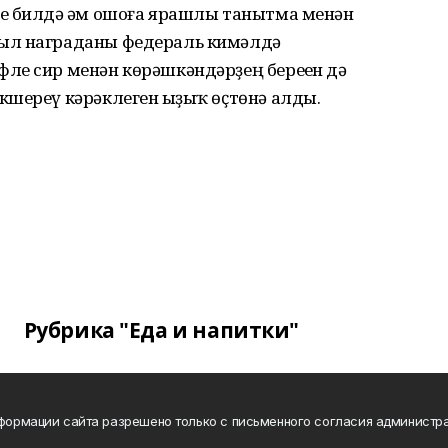
е билдә һәм ошоға ярашлы танытма менән
ыл награданы федераль кимәлдә
ле сир менән көрәшкәндәрҙең береһен дә
шереү кәрәклеген һыҙыҡ өҫтөнә алды.
Рубрика "Еда и напитки"
нформации сайта разрешено только с письменного согласия администра