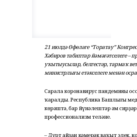
21 июлдә Өфөләге “Торатау” Конгр
Хәбиров табиптар йәмәғәтселеге – 
уҡытыусылар, белгестәр, тармаҡ в
министрлығы етәкселеге менән оср
Сарала коронавирус пандемияһы осо
ҡаралды. Республика Башлығы мед
көрәштә, бар йүнәлештәр һәм сирҙә
профессионализм теләне.
– Дүрт айҙан кәмерәк ваҡыт элек, 