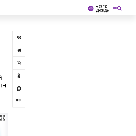
+27 °С
Дождь
й
ын