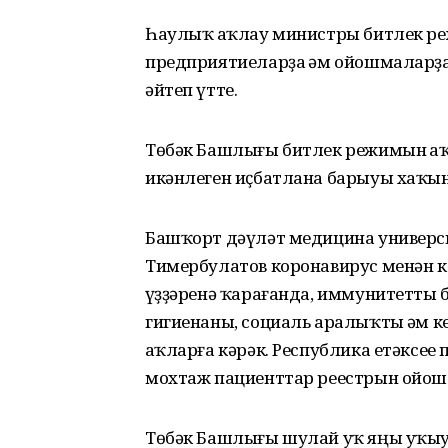
Һаулыҡ һаҡлау министры битлек ре
предприятиеларҙа һәм ойошмаларҙ
әйтеп үтте.
Төбәк Башлығы битлек режимын һаҡ
икәнлеген иҫбатлана барыуы хаҡын
Башҡорт дәүләт медицина универс
Тимербулатов коронавирус менән к
һүҙҙәренә ҡарағанда, иммунитетты
гигиенаны, социаль аралыҡты һәм 
һаҡларға кәрәк. Республика етәксе
мохтаж пациенттар реестрын ойош
Төбәк Башлығы шулай уҡ яңы уҡы