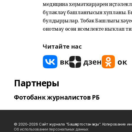
медицина хеҙмәткәрҙәрен иҫтәлекл
бүләкләү башланғысын хупланы. Б
булдырҙылар. Төбәк Башлығы хәүеф
онотмау өсөн исемлекте ныҡлап тик
Читайте нас
Партнеры
Фотобанк журналистов РБ
© 2020-2026 Сайт журнала "Башҡортостан ҡыҙы". Копирование и
Об использовании персональных данных