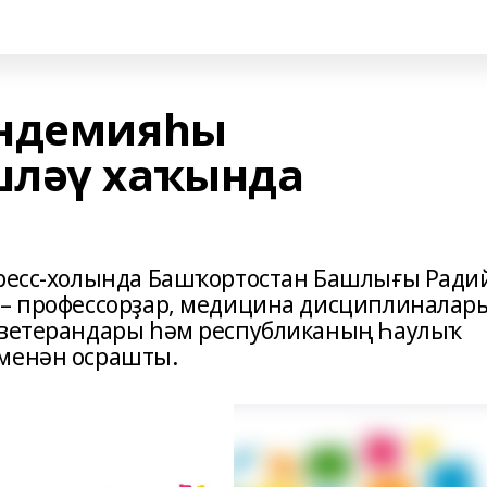
андемияһы
шләү хаҡында
гресс-холында Башҡортостан Башлығы Ради
 – профессорҙар, медицина дисциплиналар
ҡ ветерандары һәм республиканың Һаулыҡ
 менән осрашты.