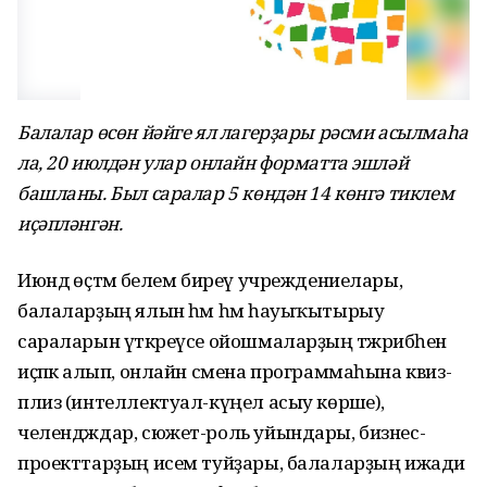
Балалар өсөн йәйге ял лагерҙары рәсми асылмаһа
ла, 20 июлдән улар онлайн форматта эшләй
башланы. Был саралар 5 көндән 14 көнгә тиклем
иҫәпләнгән.
Июндә өҫтәмә белем биреү учреждениелары,
балаларҙың ялын һәм һәм һауыҡытырыу
сараларын үткәреүсе ойошмаларҙың тәжрибәһен
иҫәпкә алып, онлайн смена программаһына квиз-
плиз (интеллектуал-күңел асыу көрәше),
челендждар, сюжет-роль уйындары, бизнес-
проекттарҙың исем туйҙары, балаларҙың ижади