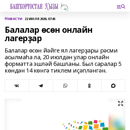
Новости
22 ИЮЛЯ 2020, 07:45
Балалар өсөн онлайн
лагерҙар
Балалар өсөн йәйге ял лагерҙары рәсми
асылмаһа ла, 20 июлдән улар онлайн
форматта эшләй башланы. Был саралар 5
көндән 14 көнгә тиклем иҫәпләнгән.