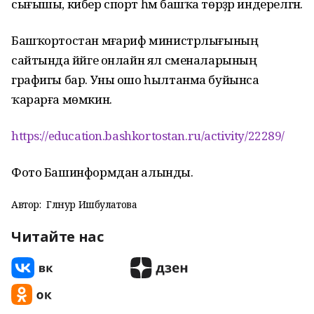
сығышы, кибер спорт һәм башҡа төрҙәр индерелгән.
Башҡортостан мәғариф министрлығының
сайтында йәйге онлайн ял сменаларының
графигы бар. Уны ошо һылтанма буйынса
ҡарарға мөмкин.
https://education.bashkortostan.ru/activity/22289/
Фото Башинформдан алынды.
Автор:
Гөлнур Ишбулатова
Читайте нас