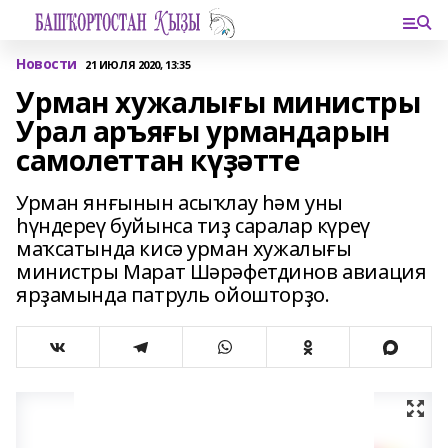
Новости
21 ИЮЛЯ 2020, 13:35
Урман хужалығы министры
Урал аръяғы урмандарын
самолеттан күҙәтте
Урман янғынын асыҡлау һәм уны
һүндереү буйынса тиҙ саралар күреү
маҡсатында кисә урман хужалығы
министры Марат Шәрәфетдинов авиация
ярҙамында патруль ойошторҙо.