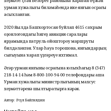
хеҙмәте. Өҫтән Белорет районына ҡараған Әүжән
урман хужалығы биләмәһендә ике янғын осрағы
асыҡланған.
2020 йылда Башҡортосан буйлап 4615 саҡрым
оҙонлоғондағы һигеҙ авиация саралары
ярҙамында патруль ойоштороу маршруты
билдәләнгән. Улар һауа торошона, янғындарҙың
сығыуына ҡарап үҙгәреүе ихтимал.
Әгәр урман янғыны осрағына юлыҡһағыҙ 8 (347)
218-14-14 һәм 8-800-100-94-00 телефондары аша
Урман хужалығы министрлығының махсус
хеҙмәттәренә шылтыратырға кәрәк.
Автор:
Рәсүл Байгилдин