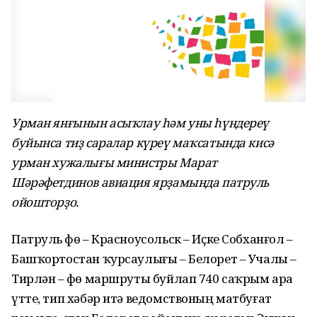
Урман янғынын асыҡлау һәм уны һүндереү
буйынса тиҙ саралар күреү маҡсатында кисә
урман хужалығы министры Марат
Шәрәфетдинов авиация ярҙамында патруль
ойошторҙо.
Патруль Өфө – Красноусольск – Иҫке Собханғол –
Башҡортостан ҡурсаулығы – Белорет – Учалы –
Тирлән – Өфө маршруты буйлап 740 саҡрым ара
үтте, тип хәбәр итә ведомствоның матбуғат