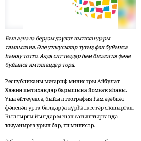
Был аҙнала берҙәм дәүләт имтихандары
тамамлана. Әле уҡыусылар туғыҙ фән буйынса
һынау тотто. Алда сит телдәр һәм биология фәне
буйынса имтихандар тора.
Республиканың мәғариф министры Айбулат
Хажин имтихандар барышына йомғаҡ яһаны.
Уның әйтеүенсә, быйыл география һәм әҙәбиәт
фәненән урта балдарҙа күрһәткестәр яҡшырған.
Былтырғы йылдар менән сағыштырғанда
ҡыуанырға урын бар, ти министр.