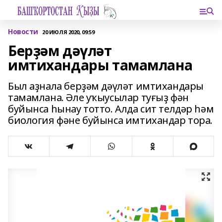
Новости
20 ИЮЛЯ 2020, 09:59
Берҙәм дәүләт
имтихандары тамамлана
Был аҙнала берҙәм дәүләт имтихандары
тамамлана. Әле уҡыусылар туғыҙ фән
буйынса һынау тотто. Алда сит телдәр һәм
биология фәне буйынса имтихандар тора.