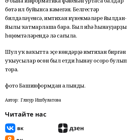
Ә бына информатика фәненән уртаса балдар
бөтә ил буйынса кәмегән. Белгестәр
билдәләүенсә, имтихан күнекмәләре йылдан-
йылы ҡатмарлаша бара. Был иһә һынауҙарҙың
һөҙөмтәләрендә лә сағыла.
Шул уҡ ваҡытта эҫе көндәрҙә имтихан биргән
уҡыусылар өсөн был етди һынау осоро булып
тора.
фото Башинформдан алынды.
Автор:
Гөлнур Ишбулатова
Читайте нас