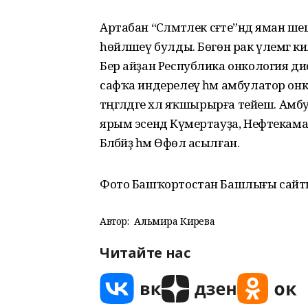
Артабан “Сәләмәтлек сәғәте”ндә яман
һөйләшеү булды. Бөгөн рак үлемгә ки
Бер айҙан Республика онкология ди
сафҡа индерелеү һәм амбулатор онк
тәңгәлдәге хәл яҡшырырға тейеш. Ам
ярым эсендә Күмертауҙа, Нефтекама
Бәләбәйҙә һәм Өфөлә асылған.
Фото Башҡортостан Башлығы сайт
Автор:
Альмира Кирәева
Читайте нас