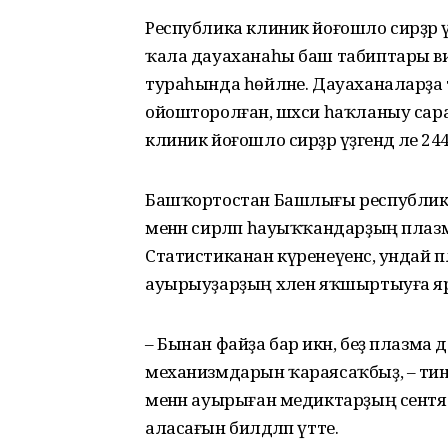
Республика клиник йоғошло сирҙәр ү
ҡала дауаханаһы баш табиптары ви
тураһында һөйләне. Дауаханаларҙа
ойошторолған, шәхси һаҡланыу сар
клиник йоғошло сирҙәр үҙәгендә әле 
Башҡортостан Башлығы республик
менән сирләп һауыҡҡандарҙың пла
Статистиканан күренеүенсә, ундай
ауырыуҙарҙың хәлен яҡшыртыуға яр
– Бынан файҙа бар икән, беҙ плазма 
механизмдарын ҡараясаҡбыҙ, – тине
менән ауырыған медиктарҙың сентя
аласағын билдәләп үтте.