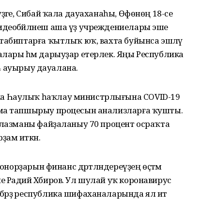
ҙәге, Сибай ҡала дауаханаһы, Өфөнөң 18-се
деобәйләнеш аша үҙ учреждениелары эше
 табиптарға ҡытлыҡ юҡ, вахта буйынса эшләү
алары һәм дарыуҙар етерлек. Яңы Республика
244 ауырыу дауалана.
а Һаулыҡ һаҡлау министрлығына COVID-19
зма тапшырыу процесын анализларға ҡушты.
 плазманы файҙаланыу 70 процент осраҡта
ҙам иткән.
донорҙарын финанс дәртләндереүҙең өҫтәмә
 Радий Хәбиров. Ул шулай уҡ коронавирус
брҙә республика шифаханаларында ял итә