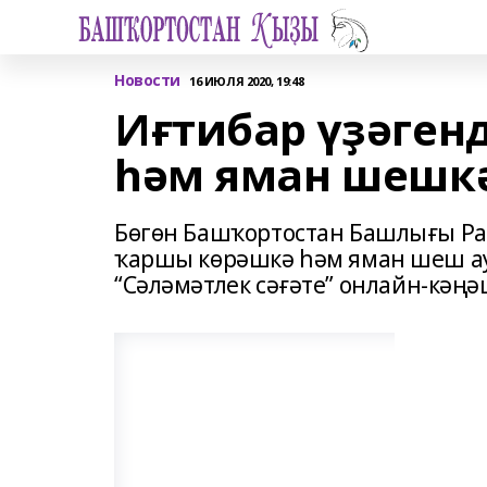
Новости
16 ИЮЛЯ 2020, 19:48
Иғтибар үҙәген
һәм яман шешк
Бөгөн Башҡортостан Башлығы Ра
ҡаршы көрәшкә һәм яман шеш ау
“Сәләмәтлек сәғәте” онлайн-кәңә