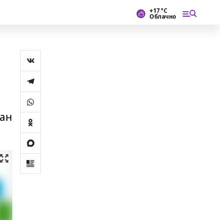
+17 °С
Облачно
ған