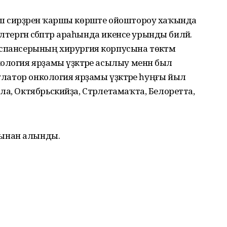
 шеш сирҙәренә ҡаршы көрәште ойоштороу хаҡында
лтергән сәбәптәр араһында икенсе урынды биләй.
спансерының хирургия корпусына төкәтмә
ология ярҙамы үҙәктәре асылыу менән был
булатор онкология ярҙамы үҙәктәре һуңғы йыл
ла, Октябрьскийҙа, Стәрлетамаҡта, Белоретта,
ынан алынды.