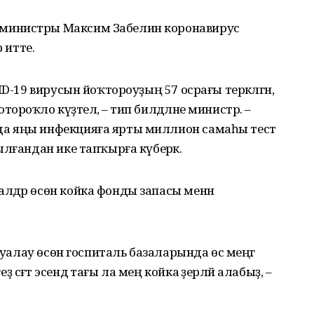
министры Максим Забелин коронавирус
 итте.
ID-19 вирусын йоҡтороуҙың 57 осрағы теркәлгән,
роҡло күҙәтелә, – тип билдәләне министр. –
а яңы инфекцияға ярты миллион самаһы тест
ылғандан ике тапҡырға күберәк.
лдәр өсөн койка фонды запасы менән
дауалау өсөн госпиталь базаларында өс меңгә
әғәт эсендә тағы ла мең койка әҙерләй алабыҙ, –