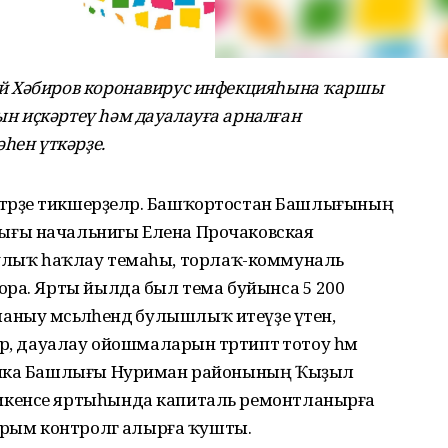
й Хәбиров коронавирус инфекцияһына ҡаршы
 иҫкәртеү һәм дауалауға арналған
һен үткәрҙе.
жәғәттәрҙе тикшерҙеләр. Башҡортостан Башлығының
ығы начальнигы Елена Прочаковская
а һаулыҡ һаҡлау темаһы, торлаҡ-коммуналь
ора. Ярты йылда был тема буйынса 5 200
ланыу мәсьәләһендә булышлыҡ итеүҙе үтенә,
ә, дауалау ойошмаларын тәртиптә тотоу һәм
блика Башлығы Нуриман районының Ҡыҙыл
икенсе яртыһында капиталь ремонтланырға
ырым контролгә алырға ҡушты.