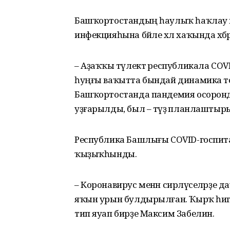
Башҡортостандың һаулыҡ һаҡлау 
инфекцияһына бәйле хәл хаҡында хәбәр
– Аҙаҡҡы тәүлектә республикала COV
һуңғы ваҡытта бындай динамика тото
Башҡортостанда пандемия осоронд
уҙғарылды, был – тәүҙә планлаштыр
Республика Башлығы COVID-госпита
ҡыҙыҡһынды.
– Коронавирус менән сирләүселәрҙе 
яҡын урын булдырылған. Ҡырҡ һигеҙ с
тип яуап бирҙе Максим Забелин.