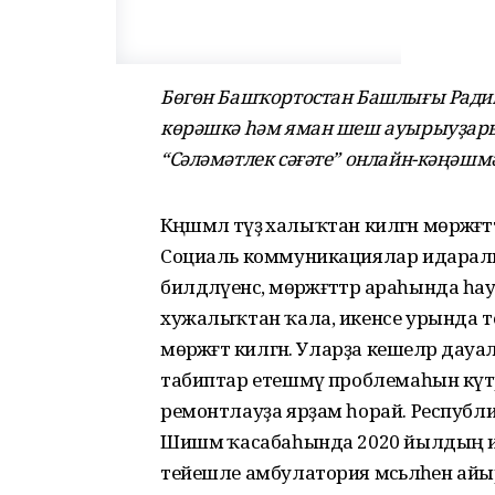
Бөгөн Башҡортостан Башлығы Ради
көрәшкә һәм яман шеш ауырыуҙарын
“Сәләмәтлек сәғәте” онлайн-кәңәшмә
Кәңәшмәлә тәүҙә халыҡтан килгән мөрә
Социаль коммуникациялар идарал
билдәләүенсә, мөрәжәғәттәр араһынд
хужалыҡтан ҡала, икенсе урында т
мөрәжәғәт килгән. Уларҙа кешеләр дауа
табиптар етешмәү проблемаһын күтәр
ремонтлауҙа ярҙам һорай. Респу
Шишмә ҡасабаһында 2020 йылдың 
тейешле амбулатория мәсьәләһен ай