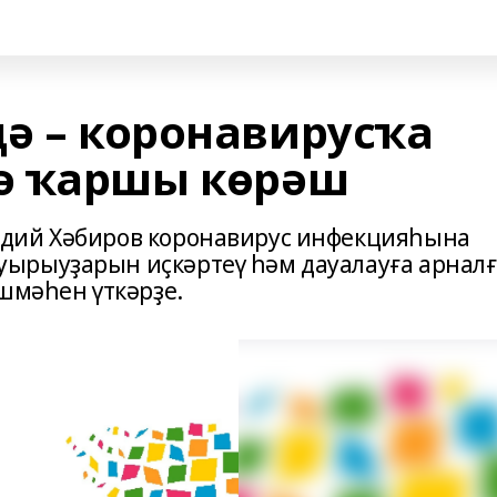
дә – коронавирусҡа
ә ҡаршы көрәш
дий Хәбиров коронавирус инфекцияһына
ырыуҙарын иҫкәртеү һәм дауалауға арнал
шмәһен үткәрҙе.