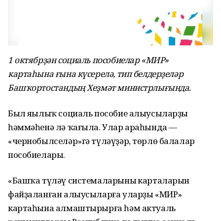
1 октябрҙән социаль пособиелар «МИР»
картаһына ғына күсерелә, тип белдерҙеләр
Башҡортостандың Хеҙмәт министрлығында.
Был яңылыҡ социаль пособие алыусыларҙың
һәммәһенә лә ҡағыла. Улар араһында —
«чернобылселәр»гә түләүҙәр, төрлө балалар
пособиелары.
«Башҡа түләү системаларының карталарын
файҙаланған алыусыларға уларҙы «МИР»
картаһына алмаштырырға һәм актуаль