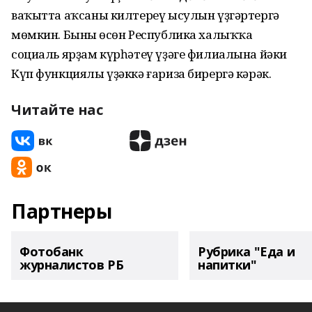
ваҡытта аҡсаны килтереү ысулын үҙгәртергә
мөмкин. Бының өсөн Республика халыҡҡа
социаль ярҙам күрһәтеү үҙәге филиалына йәки
Күп функциялы үҙәккә ғариза бирергә кәрәк.
Читайте нас
Партнеры
Фотобанк
Рубрика "Еда и
журналистов РБ
напитки"