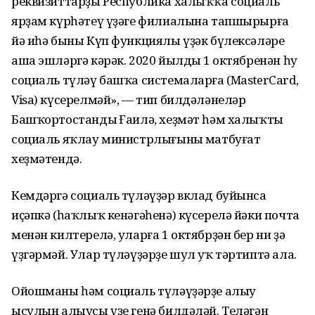
реквизиттарҙы Республика халыҡҡа социаль
ярҙам күрһәтеү үҙәге филиалына тапшырырға
йә иһә быны Күп функциялы үҙәк бүлексәләре
аша эшләргә кәрәк. 2020 йылдың 1 октябренән һуң
социаль түләү башҡа системаларға (MasterCard,
Visa) күсерелмәй», — тип билдәләнеләр
Башҡортостандың Ғаилә, хеҙмәт һәм халыҡты
социаль яҡлау министрлығының матбуғат
хеҙмәтендә.
Кемдәргә социаль түләүҙәр вклад буйынса
иҫәпкә (һаҡлыҡ кенәгәһенә) күсерелә йәки почта
менән килтерелә, уларға 1 октябрҙән бер ни ҙә
үҙгәрмәй. Улар түләүҙәрҙе шул уҡ тәртиптә ала.
Ойошманы һәм социаль түләүҙәрҙе алыу
ысулын алыусы үҙе генә билдәләй. Теләгән