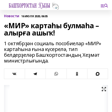
Новости
16 ИЮЛЯ 2020, 06:05
«МИР» картаһы булмаһа –
алырға ашыҡ!
1 октябрҙән социаль пособиелар «МИР»
картаһына ғына күсерелә, тип
белдерҙеләр Башҡортостандың Хеҙмәт
министрлығында.