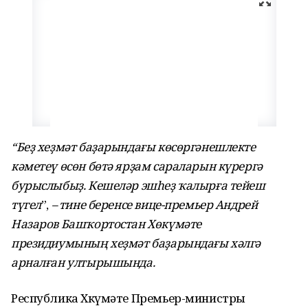
“Беҙ хеҙмәт баҙарындағы көсөргәнешлекте
кәметеү өсөн бөтә ярҙам сараларын күрергә
бурыслыбыҙ. Кешеләр эшһеҙ ҡалырға тейеш
түгел
”,
– тине беренсе вице-премьер Андрей
Назаров Башҡортостан Хөкүмәте
президиумының хеҙмәт баҙарындағы хәлгә
арналған ултырышында.
Республика Хөкүмәте Премьер-министры