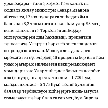
урынбаҫары – ғаилә, хеҙмәт һәм халыҡты
социаль яҡлау министры Ленара Иванова
әйтеүенсә, 13 июлгә ҡарата эшһеҙҙәр йыл
башынан 5,2 тапҡырға артҡан һәм улар 95 мең
кеше тәшкил итә. Теркәлгән эшһеҙҙәр
эшләүселәрҙең дөйөм һанының 5 процентын
тәшкил итә. Уларҙың һәр өсөнсөһө эшен пандемия
осоронда юғалтҡан. Мәшғүллек үҙәктәренә
мөрәжәғәт итеүселәрҙең 46 проценты бер йыл һәм
унан оҙағыраҡ эшләмәгән йәки рәсми хеҙмәт
урындары юҡ. Улар эшһеҙлек буйынса пособие
ала (ғинуарҙан апрелгә тиклем – 1 725 һум,
майҙан июлгәсә – 5 175 һум). Бәлиғ булмаған
балалар тәрбиәләүсе эшһеҙҙәргә июнь-августа
өҫтәмә рәүештә һәр бала өсөн өсәр мең һум бирелә.