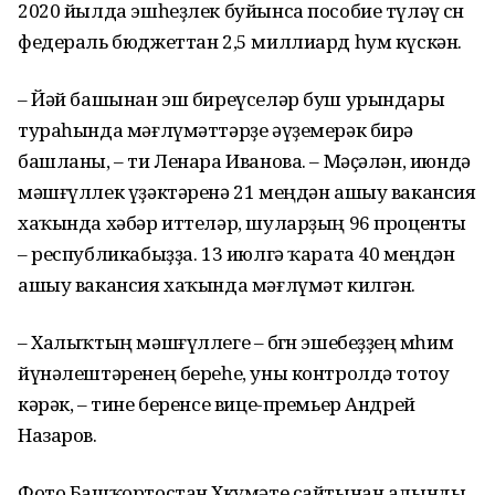
2020 йылда эшһеҙлек буйынса пособие түләү өсөн
федераль бюджеттан 2,5 миллиард һум күскән.
– Йәй башынан эш биреүселәр буш урындары
тураһында мәғлүмәттәрҙе әүҙемерәк бирә
башланы, – ти Ленара Иванова. – Мәҫәлән, июндә
мәшғүллек үҙәктәренә 21 меңдән ашыу вакансия
хаҡында хәбәр иттеләр, шуларҙың 96 проценты
– республикабыҙҙа. 13 июлгә ҡарата 40 меңдән
ашыу вакансия хаҡында мәғлүмәт килгән.
– Халыҡтың мәшғүллеге – бөгөн эшебеҙҙең мөһим
йүнәлештәренең береһе, уны контролдә тотоу
кәрәк, – тине беренсе вице-премьер Андрей
Назаров.
Фото Башҡортостан Хөкүмәте сайтынан алынды.