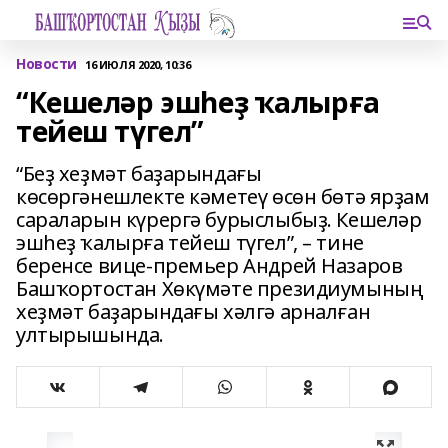
Новости
16 ИЮЛЯ 2020, 10:36
“Кешеләр эшһеҙ ҡалырға
тейеш түгел”
“Беҙ хеҙмәт баҙарындағы
көсөргәнешлекте кәметеү өсөн бөтә ярҙам
сараларын күрергә бурыслыбыҙ. Кешеләр
эшһеҙ ҡалырға тейеш түгел”, – тине
беренсе вице-премьер Андрей Назаров
Башҡортостан Хөкүмәте президиумының
хеҙмәт баҙарындағы хәлгә арналған
ултырышында.