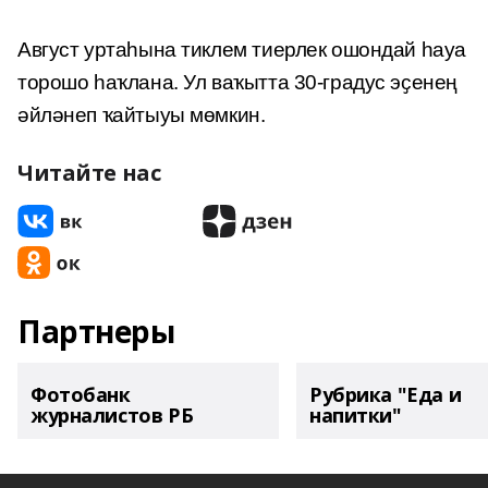
Август уртаһына тиклем тиерлек ошондай һауа
торошо һаҡлана. Ул ваҡытта 30-градус эҫенең
әйләнеп ҡайтыуы мөмкин.
Читайте нас
Партнеры
Фотобанк
Рубрика "Еда и
журналистов РБ
напитки"