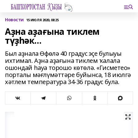
Новости
15 ИЮЛЯ 2020, 08:25
Аҙна аҙағына тиклем
түҙһәк...
Был аҙнала Өфөлә 40 градус эҫе булыуы
ихтимал. Аҙна аҙағына тиклем ҡалала
ошондай һауа торошо көтөлә. «Гисметео»
порталы мәғлүмәттәре буйынса, 18 июлгә
хәтлем температура 34-36 градус була.