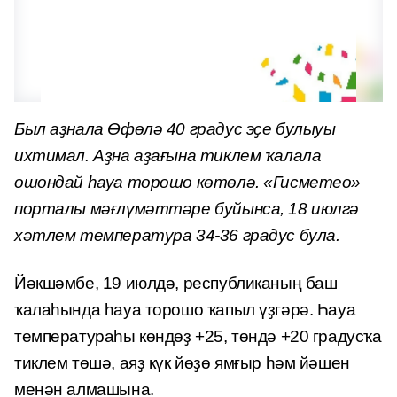
Был аҙнала Өфөлә 40 градус эҫе булыуы
ихтимал. Аҙна аҙағына тиклем ҡалала
ошондай һауа торошо көтөлә. «Гисметео»
порталы мәғлүмәттәре буйынса, 18 июлгә
хәтлем температура 34-36 градус була.
Йәкшәмбе, 19 июлдә, республиканың баш
ҡалаһында һауа торошо ҡапыл үҙгәрә. Һауа
температураһы көндөҙ +25, төндә +20 градусҡа
тиклем төшә, аяҙ күк йөҙө ямғыр һәм йәшен
менән алмашына.