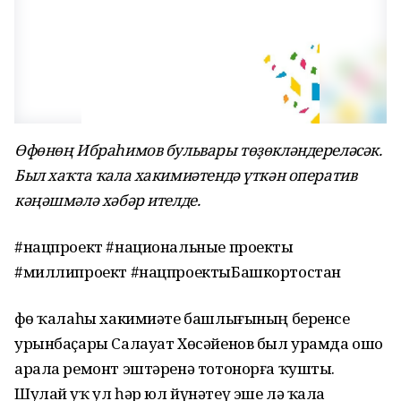
Өфөнөң Ибраһимов бульвары төҙөкләндереләсәк.
Был хаҡта ҡала хакимиәтендә үткән оператив
кәңәшмәлә хәбәр ителде.
#нацпроект #национальные проекты
#миллипроект #нацпроектыБашкортостан
Өфө ҡалаһы хакимиәте башлығының беренсе
урынбаҫары Салауат Хөсәйенов был урамда ошо
арала ремонт эштәренә тотонорға ҡушты.
Шулай уҡ ул һәр юл йүнәтеү эше лә ҡала