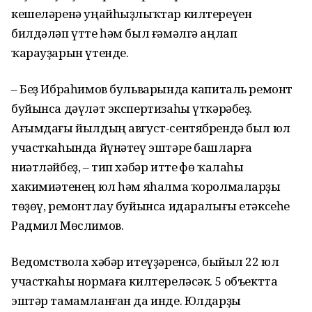
кешеләренә уңайһыҙлыҡтар килтереүен
билдәләп үтте һәм был ғәмәлгә аңлап
ҡарауҙарын үтенде.
– Беҙ Ибраһимов бульварында капиталь ремонт
буйынса дәүләт экспертизаһы үткәрәбеҙ.
Ағымдағы йылдың август-сентябрендә был юл
участкаһында йүнәтеү эштәре башларға
ниәтләйбеҙ, – тип хәбәр итте Өфө ҡалаһы
хакимиәтенең юл һәм яһалма ҡоролмаларҙы
төҙөү, ремонтлау буйынса идаралығы етәксеһе
Радмил Мөслимов.
Ведомствола хәбәр итеүҙәренсә, быйыл 22 юл
участкаһы нормаға килтереләсәк. 5 объектта
эштәр тамамланған да инде. Юлдарҙы