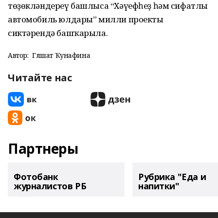
төҙөкләндереү башлыса “Хәүефһеҙ һәм сифатлы
автомобиль юлдары” милли проекты
сиктәрендә башҡарыла.
Автор:
Гөлшат Ҡунафина
Читайте нас
Партнеры
Фотобанк
Рубрика "Еда и
журналистов РБ
напитки"