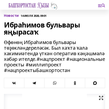
Новости
14 ИЮЛЯ 2020, 09:01
Ибраһимов бульвары
яңырасаҡ
Өфөнөң Ибраһимов бульвары
төҙөкләндереләсәк. Был хаҡта ҡала
хакимиәтендә үткән оператив кәңәшмәлә
хәбәр ителде.#нацпроект #национальные
проекты #миллипроект
#нацпроектыБашкортостан