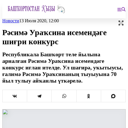
Новости
13 Июля 2020, 12:00
Рәсимә Ураҡсина исемендәге
шиғри конкурс
Республикала Башҡорт теле йылына
арналған Рәсимә Ураҡсина исемендәге
конкурс иғлан ителде. Ул шағирә, уҡытыусы,
ғалимә Рәсимә Ураҡсинаның тыуыуына 70
йыл тулыу айҡанлы үткәрелә.