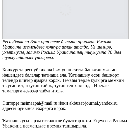
Республикала
Башҡорт теле йылына арналған Рәсимә
Ураҡсина исемендәге конкурс
иғлан ителде. Ул шағирә,
уҡытыусы, ғалимә Рәсимә Ураҡсинаның тыуыуына 70 йыл
тулыу айҡанлы үткәрелә.
Конкурста республикала һәм унан ситтә йәшәгән мәктәп
йәшендәге балалар ҡатнаша ала. Ҡатнашыу өсөн башҡорт
телендә шиғыр яҙырға кәрәк. Темаһы төрлө булырға мөмкин –
тыуған ил, тыуған төйәк, туған тел хаҡында. Ирекле
темаларға әҫәрҙәр ҡабул ителә.
Эштәрҙе rasimaapai@mail.ru йәки akbuzat-journal.yandex.ru
адресы буйынса ебәрергә кәрәк.
Ҡатнашыусыларҙы иҫтәлекле бүләктәр көтә. Еңеүсегә Рәсимә
Ураҡсина исемендәге премия тапшырыла.