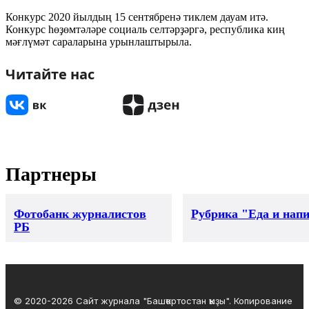
Конкурс 2020 йылдың 15 сентябренә тиклем дауам итә.
Конкурс һөҙөмтәләре социаль селтәрҙәргә, республика киң
мәғлүмәт сараларына урынлаштырыла.
Читайте нас
Партнеры
Фотобанк журналистов
Рубрика "Еда и нап
РБ
© 2020-2026 Сайт журнала "Башҡортостан ҡыҙы". Копирование