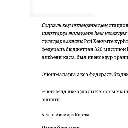
Социаль хеҙмәтләндереүҙең
стацио
шарттарҙа эшләүҙәре һәм изоляция 
түләүҙәре аласаҡ.
Рәсәй Хөкүмәте күр
федераль бюджеттан 320 миллион һу
өлкәһенән ҡала, был икенсе ҙур тран
Ойошмаларға аҡса федераль бюджетт
Әлеге мәлдә ике аҙналыҡ 5-се сменаны
эшләнгән.
Автор:
Альмира Кирәева
Читайте нас