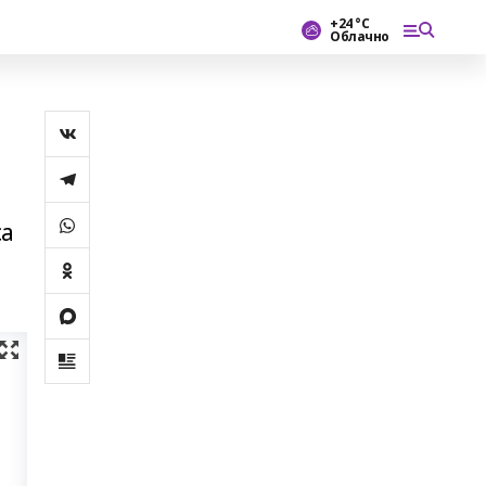
+24 °С
Облачно
са