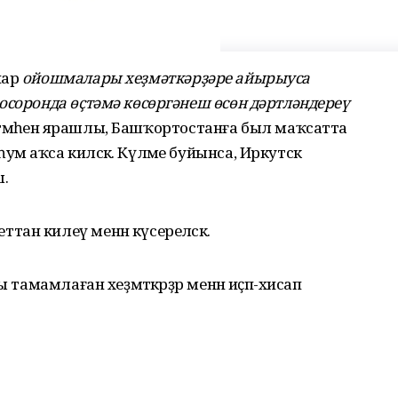
нар
ойошмалары хеҙмәткәрҙәре айырыуса
осоронда өҫтәмә көсөргәнеш өсөн дәртләндереү
һәтмәһенә ярашлы, Башҡортостанға был маҡсатта
м аҡса киләсәк. Күләме буйынса, Иркутск
ш.
ан килеү менән күсереләсәк.
 тамамлаған хеҙмәткәрҙәр менән иҫәп-хисап