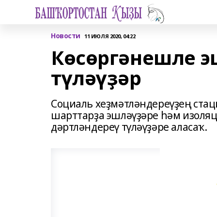
Новости
11 ИЮЛЯ 2020, 04:22
Көсөргәнешле эш
түләүҙәр
Социаль хеҙмәтләндереүҙең ста
шарттарҙа эшләүҙәре һәм изоляц
дәртләндереү түләүҙәре аласаҡ.