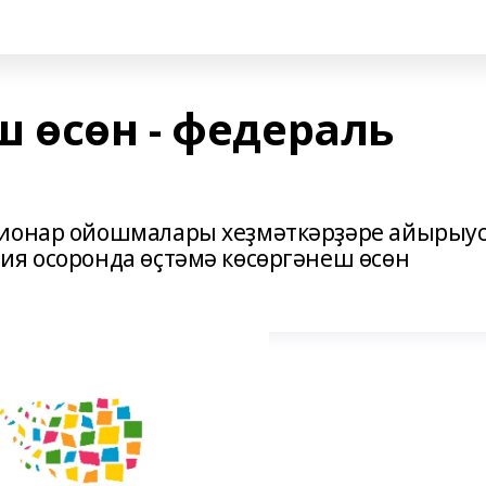
 өсөн - федераль
ционар ойошмалары хеҙмәткәрҙәре айырыу
ия осоронда өҫтәмә көсөргәнеш өсөн