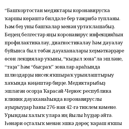
“Башҡортостан медиктары коронавирусҡа
ҡаршы көрәштә билдәле бер тәжрибә тупланы.
Һәм беҙ уны башҡалар менән уртаҡлашабыҙ.
Беҙҙең белгестәр яңы коронавирус инфекцияһын
профилактикалау, диагностикалау һәм дауалау
буйынса был төбәк дауаханалары хеҙмәткәрҙәре
өсөн лекциялар уҡыны, “ҡыҙыл зона”ла эшләне,
“таҙа” һәм “бысраҡ” зоналар араһында
шлюздарҙы нисек яҡшыраҡ урынлаштырыу
хаҡында кәңәштәр бирҙе. Медиктарыбыҙ
эшләгән осорҙа Ҡарасәй-Черкес республика
клиник дауаханаһында коронавируслы
ауырыуҙар һаны 276-нан 42-гә тиклем кәмене.
Урындағы халыҡ уларға иң йылы һүҙҙәр әйтә.
Һөнәри оҫталыҡ менән эшкә дөрөҫ ҡараш яҡшы