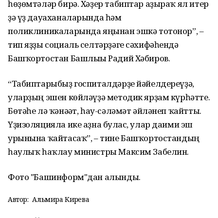
һөҙөмтәләр бирә. Хәҙер табиптар аҙыраҡ ял итер
ҙә үҙ дауаханаларында һәм
поликлиникаларында яңынан эшкә тотонор”, –
тип яҙҙы социаль селтәрҙәге сәхифәһендә
Башҡортостан Башлығы Радий Хәбиров.
“Табиптарыбыҙ госпиталдәрҙе йәйелдереүҙә,
уларҙың эшен көйләүҙә методик ярҙам күрһәтте.
Бөтәһе лә ҡәнәғәт, һау-сәләмәт әйләнеп ҡайтты.
Үҙизоляцияла ике аҙна булғас, улар даими эш
урынына ҡайтасаҡ”, – тине Башҡортостандың
һаулыҡ һаҡлау министры Максим Забелин.
Фото "Башинформ"дан алынды.
Автор:
Альмира Кирәева