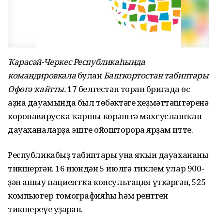
Ҡарасәй-Черкес Республикаһында
командировкала
булған
Башҡортостан табиптары
Өфөгә ҡайтты.
17 белгестән торған бригада өс
аҙна дауамында был төбәктәге хеҙмәттәштәренә
коронавирусҡа ҡаршы көрәштә махсуслашҡан
дауаханаларҙа эште ойошторорға ярҙам итте.
Республикабыҙ табиптары унға яҡын дауахананы
тикшергән. 16 июндән 5 июлгә тиклем улар 900-
ҙән ашыу пациентҡа консультация үткәргән, 525
компьютер томографияһы һәм рентген
тикшереүе уҙғарған.