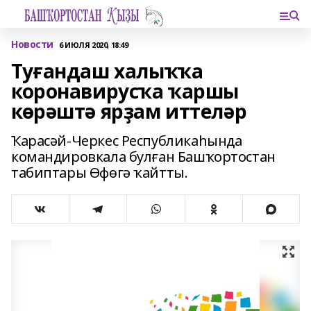
Новости
6 ИЮЛЯ 2020, 18:49
Туғандаш халыҡҡа
коронавирусҡа ҡаршы
көрәштә ярҙам иттеләр
Ҡарасәй-Черкес Республикаһында
командировкала булған Башҡортостан
табиптары Өфөгә ҡайтты.