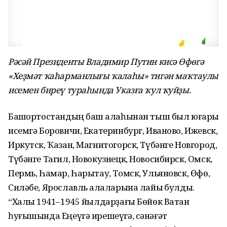
Рәсәй Президенты Владимир Путин кисә Өфөгә
«Хеҙмәт ҡаһарманлығы ҡалаһы» тигән маҡтаулы
исемен биреү тураһында Указға ҡул ҡуйҙы.
Башҡортостандың баш ҡалаһынан тыш был юғары
исемгә Боровичи, Екатеринбург, Иваново, Ижевск,
Иркутск, Ҡазан, Магнитогорск, Түбәнге Новгород,
Түбәнге Тагил, Новокузнецк, Новосибирск, Омск,
Пермь, Һамар, Һарытау, Томск, Ульяновск, Өфө,
Силәбе, Ярославль ҡалаларына лайыҡ булды.
“Халҡы 1941–1945 йылдарҙағы Бөйөк Ватан
һуғышында Еңеүгә ирешеүгә, сәнәғәт