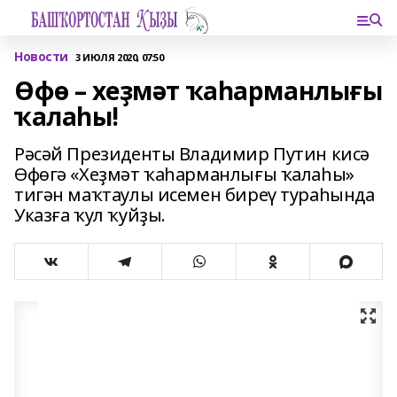
Новости
3 ИЮЛЯ 2020, 07:50
Өфө – хеҙмәт ҡаһарманлығы
ҡалаһы!
Рәсәй Президенты Владимир Путин кисә
Өфөгә «Хеҙмәт ҡаһарманлығы ҡалаһы»
тигән маҡтаулы исемен биреү тураһында
Указға ҡул ҡуйҙы.