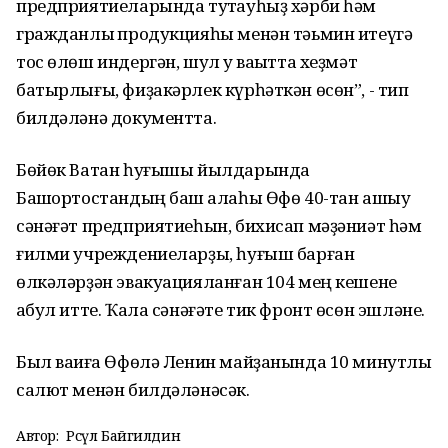
предприятиеларында туҡтауһыҙ хәрби һәм
гражданлыҡ продукцияһы менән тәьмин итеүгә
тос өлөш индергән, шул уҡ ваҡытта хеҙмәт
батырлығы, фиҙакәрлек күрһәткән өсөн”, - тип
билдәләнә документта.
Бөйөк Ватан һуғышы йылдарында
Башҡортостандың баш ҡалаһы Өфө 40-тан ашыу
сәнәғәт предприятиеһын, бихисап мәҙәниәт һәм
ғилми учреждениеларҙы, һуғыш барған
өлкәләрҙән эвакуацияланған 104 мең кешене
ҡабул итте. Ҡала сәнәғәте тик фронт өсөн эшләне.
Был ваҡиға Өфөлә Ленин майҙанында 10 минутлыҡ
салют менән билдәләнәсәк.
Автор:
Рәсүл Байгилдин