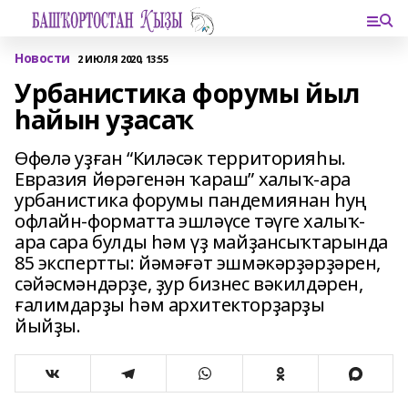
Новости
2 ИЮЛЯ 2020, 13:55
Урбанистика форумы йыл
һайын уҙасаҡ
Өфөлә уҙған “Киләсәк территорияһы.
Евразия йөрәгенән ҡараш” халыҡ-ара
урбанистика форумы пандемиянан һуң
офлайн-форматта эшләүсе тәүге халыҡ-
ара сара булды һәм үҙ майҙансыҡтарында
85 экспертты: йәмәғәт эшмәкәрҙәрҙәрен,
сәйәсмәндәрҙе, ҙур бизнес вәкилдәрен,
ғалимдарҙы һәм архитекторҙарҙы
йыйҙы.