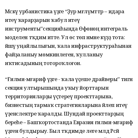
Мәскәү урбанистика үҙәге “Ҙур мәғлүмәттәр – идара
итеү ҡарарҙарын ҡабул итеү
инструменты”секцияһында Өфөнөң интеграль
моделен тәҡдим итте. Ул өс төп нәмәне күҙҙә тота:
йәшәү уңайлылығын, ҡала инфраструктураһынан
файҙаланыу мөмкинлеген, ҡулланыу
иҡтисадының тотороҡлоғон.
“Ғилми-мәғариф үҙәге - ҡала үҫеше драйверы” тигән
секция ултырышында уҡыу йорттарын
территорияларҙы үҫтереү проекттарына,
бизнестың тармаҡ стратегияларына йәлеп итеү
үҙенсәлектәре ҡаралды. Шундай проекттарҙың
береһе – Башҡортостанда Евразия ғилми-мәғариф
үҙәген булдырыу. Был тәҡдимде әлеге мәлдә Рәсәй