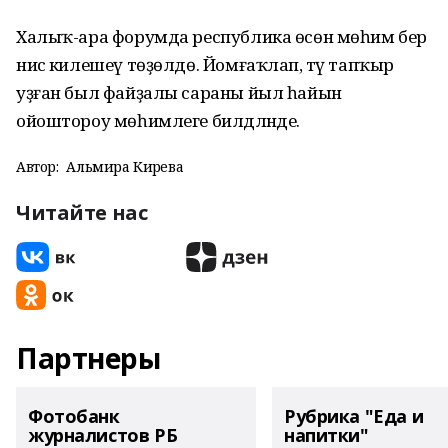
Халыҡ-ара форумда республика өсөн мөһим бер
нисә килешеү төҙөлдө. Йомғаҡлап, тәү тапҡыр
уҙған был файҙалы сараны йыл һайын
ойоштороу мөһимлеге билдәләнде.
Автор:
Альмира Кирәева
Читайте нас
Партнеры
Фотобанк
Рубрика "Еда и
журналистов РБ
напитки"