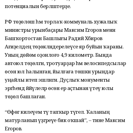
потенциалын берләштерҙе.
РФ төҙөлөш һәм торлаҡ-коммуналь хужалыҡ
министры урынбаҫары Максим Егоров менән
Башҡортостан Башлығы Радий Хәбиров
Ағиҙелдең төҙөкләндерелеүсе яр буйын ҡараны.
Уның дөйөм оҙонлоғо 4,9 километр. Бында
автоюл төҙөлгән, тротуарҙар һәм велосипедсылар
өсөн юл һалынған, йылғаға төшкән урындар
уңайлы итеп эшләнгән. Дуҫлыҡ монументы
эргәһендә йәйәүлеләр өсөн ер аҫтынан үтеү юлы
төҙөлә башлаған.
“Өфөгә килеүем тәү тапҡыр түгел. Ҡаланың
матурланып үҙгәреүе бик оҡшай”, – тине Максим
Егоров.