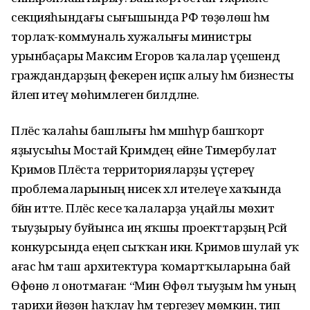
секцияһындағы сығышында РФ төҙөлөш һәм
торлаҡ-коммуналь хужалығы министры
урынбаҫары Максим Егоров ҡалалар үҫешендә
граждандарҙың фекерен иҫәпкә алыу һәм бизнесты
йәлеп итеү мөһимлеген билдәләне.
Плёс ҡалаһы башлығы һәм мәшһүр башҡорт
яҙыусыһы Мостай Кәримдең ейәне Тимербулат
Кәримов Плёста территорияларҙы үҫтереү
проблемаларының нисек хәл ителеүе хаҡында
бәйән итте. Плёс кесе ҡалаларҙа уңайлы мөхит
тыуҙырыу буйынса иң яҡшы проекттарҙың Рәсәй
конкурсында еңеп сыҡҡан икән. Кәримов шулай уҡ
ағас һәм таш архитектура ҡомартҡыларына бай
Өфөнө лә онотмаған: “Мин Өфөлә тыуҙым һәм уның
тарихи йөҙөн һаҡлау һәм тергеҙеү мөмкин, тип