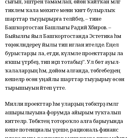
сығып, эштәрен тамамлап, өйөнә ҡайтҡан мәлгә
тиклем ҡала мөхите менән ҡәнәғәт булырлыҡ
шарттар тыуҙырырға теләйбеҙ, – тине
Башҡортостан Башлығы Радий Хәбиров. –
Быйылғы йыл Башҡортостанда Эстетика һәм
төҙөкләндереү йылы тип иғлан ителде. Еңел
бурыстарҙы ла, етди, күләмле проекттарҙы ла
яҡшы үтәрбеҙ, тип иҫәп тотабыҙ”. Ул бөтә ауыл-
ҡалаларҙың һәм, дөйөм алғанда, төбәгебеҙҙең
кешеләр өсөн уңайлы шарттар тыуҙырыу өсөн
тырышыуын әйтеп үтте.
Милли проекттар һәм уларҙың төбәктәрҙә ғәмәлгә
ашырылыуына форумда айырым туҡталып
киттеләр. Төбәктең тотороҡло алға барыуында
кеше потенциалы үҫеше, рациональ финанс