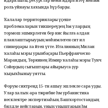
идаралығы, ресурстар менән идара итеү мөһим
роль уйнауы хаҡында һүҙ барҙы.
Ҡалалар территориялары үҫеше
проблемаларын тикшереүҙең һәм уларҙың
тормош эшмәкәрлеген бер нисә йылға алдан
планлаштырыуҙың мөһимлеген сит ил
спикерҙары ла әйтеп үтте. Италияның Милан
ҡалаһы мэры урынбаҫары Пьерфранческо
Марандың, Төркиәнең Измир ҡалаһы мэры Тунч
Сойерҙың сығыштары айырыуса ҙур
ҡыҙыҡһыныу уятты.
Форум сиктәрендә 15-тән ашыу эшлекле сара уҙҙы.
Улар халыҡ-ара тәжрибәне һәм урбанистика
нескәлектәре экспертизаһын, Башҡортостандың
билдәле кейстарын, уның уңыштарын һәм