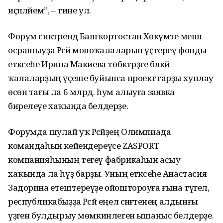
иҫәпләйем”, – тине ул.
Форум сиктәрендә Башҡортостан Хөкүмәте менән
осрашыуҙа Рәсәй моноҡалаларын үҫтереү фонды
етәксеһе Ирина Макиева төбәктәрҙәге бәләкәй
ҡалаларҙың үҫеше буйынса проекттарҙы хуплау
өсөн тағы ла 6 млрд. һум алыуға заявка
бирелеүе хаҡында белдерҙе.
Форумда шулай уҡ Рәсәйҙең Олимпиада
командаһын кейендереүсе ZASPORT
компанияһының тегеү фабрикаһын асыу
хаҡында ла һүҙ барҙы. Уның етәксеһе Анастасия
Задорина етештереүҙе ойоштороуға ғына түгел,
республикабыҙҙа Рәсәй еңел сәнәғәтенең алдынғы
үҙәген булдырыу мөмкинлегенә ышаныс белдерҙе.