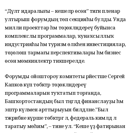
“Дәүләт идаралығы – кешеләр өсөн” тигән пленар
ултырыш форумдың төп секцияһы булды. Унда
милли проекттар һәм төҙөкләндереү буйынса
комплекслы программалар, ҡунаҡсыллыҡ
индустрияһы һәм туризм өлкәһенә инвестициялар,
төҙөлөш тармағы перспективалары һәм бизнес
өсөн мөмкинлектәр тикшерелде.
Форумды ойоштороу комитеты рәйестәше Сергей
Капков күп төбәктәр төҙөкләндереү
программаларын туҡтатып торғанда,
Башҡортостандың был тәңгәлдә финанслауҙы һәм
эштәр күләмен арттырыуын билдәләне.”Был
тәжрибәне күрше төбәктәргә лә, федераль кимәлдә лә
таратыу мөһим”, – тине ул. “Кеше үҙ фатирынан