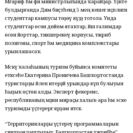
Мәғариф һәм фән министрлығында ҡарайҙар. Үҙәкте
булдырғанда Дим биҫтәһендә 5 мең кешегә иҫәпләнгән
студенттар кампусы төҙөү күҙҙә тотола. Унда
студенттар өсөн дөйөм ятаҡтар, йәш ғалимдар
өсөн йорттар, тикшеренеү корпусы, тәжрибә
полигоны, спорт һәм медицина комплекстары
урынлашасаҡ.
Мәскәү ҡалаһының туризм буйынса комитеты
етәксеһе Екатерина Проничева Башҡортостанда
туристарҙы йәлеп итерҙәй урындар күп булыуын
һыҙыҡ өҫтөнә алды. Эксперт фекеренсә,
республиканың мәҙәни мираҫы халыҡ-ара һәм эске
туризмды үҫтерергә ярҙам итәсәк.
“Территорияларҙы үҫтереү программаларын
синхронлаштырыу. Башҡортостан тәжрибәһе”