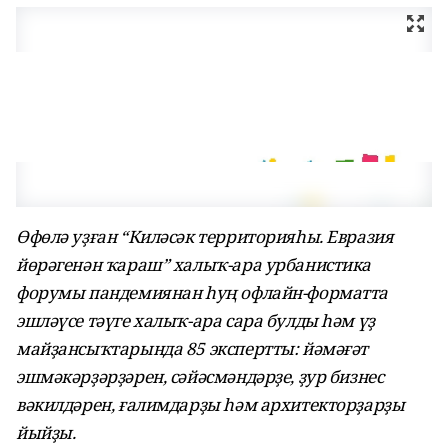
Өфөлә уҙған “Киләсәк территорияһы. Евразия
йөрәгенән ҡараш” халыҡ-ара урбанистика
форумы пандемиянан һуң офлайн-форматта
эшләүсе тәүге халыҡ-ара сара булды һәм үҙ
майҙансыҡтарында 85 экспертты: йәмәғәт
эшмәкәрҙәрҙәрен, сәйәсмәндәрҙе, ҙур бизнес
вәкилдәрен, ғалимдарҙы һәм архитекторҙарҙы
йыйҙы.