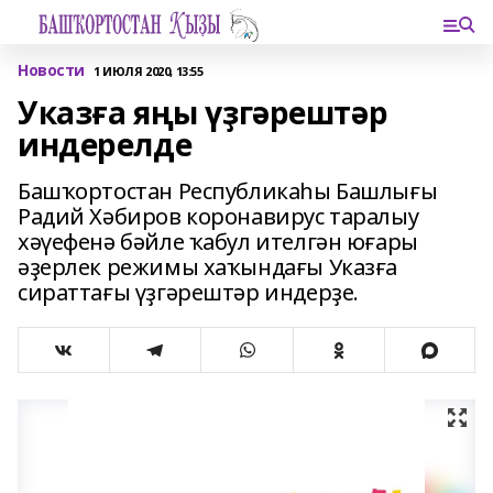
Новости
1 ИЮЛЯ 2020, 13:55
Указға яңы үҙгәрештәр
индерелде
Башҡортостан Республикаһы Башлығы
Радий Хәбиров коронавирус таралыу
хәүефенә бәйле ҡабул ителгән юғары
әҙерлек режимы хаҡындағы Указға
сираттағы үҙгәрештәр индерҙе.