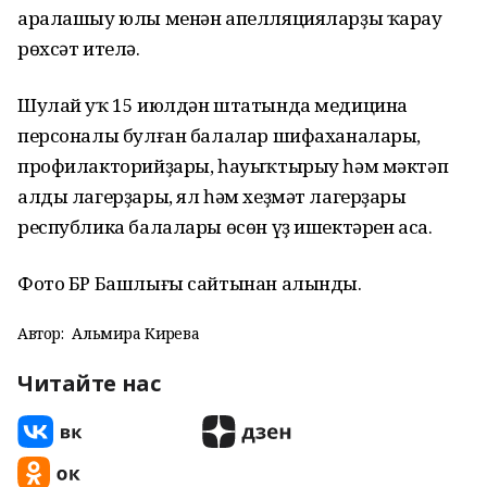
аралашыу юлы менән апелляцияларҙы ҡарау
рөхсәт ителә.
Шулай уҡ 15 июлдән штатында медицина
персоналы булған балалар шифаханалары,
профилакторийҙары, һауыҡтырыу һәм мәктәп
алды лагерҙары, ял һәм хеҙмәт лагерҙары
республика балалары өсөн үҙ ишектәрен аса.
Фото БР Башлығы сайтынан алынды.
Автор:
Альмира Кирәева
Читайте нас