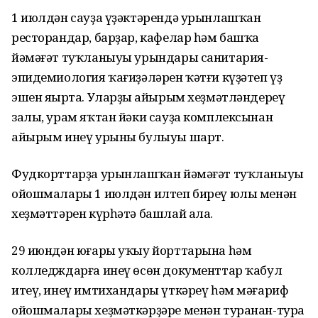
1 июлдән сауҙа үҙәктәрендә урынлашҡан
ресторандар, барҙар, кафелар һәм башҡа
йәмәғәт туҡланыуы урындары санитария-
эпидемиология ҡағиҙәләрен ҡәтғи күҙәтеп үҙ
эшен яңырта. Уларҙың айырым хеҙмәтләндереү
залы, урам яҡтан йәки сауҙа комплексынан
айырым инеү урыны булыуы шарт.
Фудкорттарҙа урынлашҡан йәмәғәт туҡланыуы
ойошмалары 1 июлдән илтеп биреү юлы менән
хеҙмәттәрен күрһәтә башлай ала.
29 июндән юғары уҡыу йорттарына һәм
колледждарға инеү өсөн документтар ҡабул
итеү, инеү имтихандары үткәреү һәм мәғариф
ойошмалары хеҙмәткәрҙәре менән туранан-тура