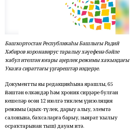
Башҡортостан Республикаһы Башлығы Радий
Хәбиров коронавирус таралыу хәүефенә бәйле
ҡабул ителгән юғары әҙерлек режимы хаҡындағы
Указға сираттағы үҙгәрештәр индерҙе.
Документтың яңы редакцияһына ярашлы, 65
йәштән өлкәндәр һәм хроник сирҙәре булған
кешеләр өсөн 12 июлгә тиклем үҙизоляция
режимы (аҙыҡ-түлек, дарыу алыу, элемтә
салонына, баҡсаларға барыу, зыярат ҡылыу
осраҡтарынан тыш) дауам итә.