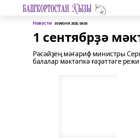
Новости
30 ИЮНЯ 2020, 06:05
1 сентябрҙә мәк
Рәсәйҙең мәғариф министры Серг
балалар мәктәпкә ғәҙәттәге режи