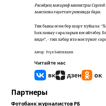
Рәсәйҙең мәғариф министры Сергей К
мәктәпкә ғәҙәттәге режимда бара.
Тик бының өсөн бер шарт ҡуйыла: “
һаҡланыу сараларын көсәйтәбеҙ. Б
инде”, - тип хәбәр итә мәғлүмәт са
Автор:
Рәсүл Байгилдин
Читайте нас
Партнеры
Фотобанк журналистов РБ