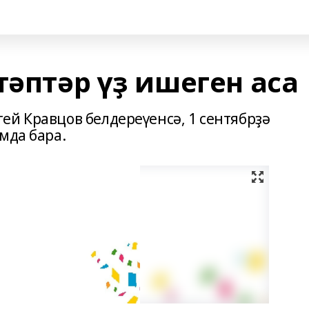
тәптәр үҙ ишеген аса
ей Кравцов белдереүенсә, 1 сентябрҙә
мда бара.