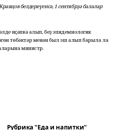
равцов белдереүенсә, 1 сентябрҙә балалар
Хәлде иҫәпкә алып, беҙ эпидемиологик
өгөн төбәктәр менән был эш алып барыла ла
раларына министр.
Рубрика "Еда и напитки"