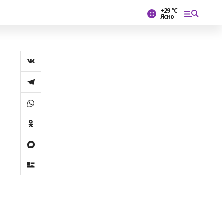
+29 °С
Ясно