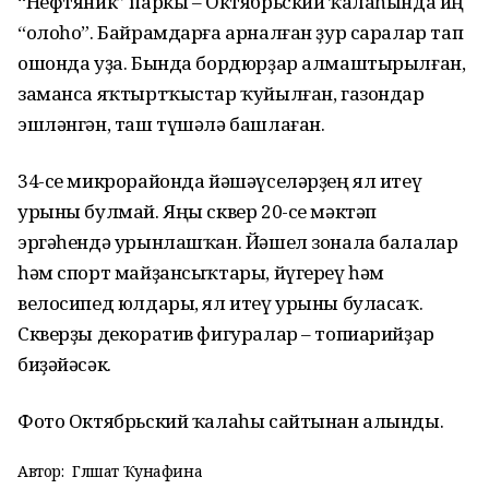
“Нефтяник” паркы – Октябрьский ҡалаһында иң
“олоһо”. Байрамдарға арналған ҙур саралар тап
ошонда уҙа. Бында бордюрҙар алмаштырылған,
заманса яҡтыртҡыстар ҡуйылған, газондар
эшләнгән, таш түшәлә башлаған.
34-се микрорайонда йәшәүселәрҙең ял итеү
урыны булмай. Яңы сквер 20-се мәктәп
эргәһендә урынлашҡан. Йәшел зонала балалар
һәм спорт майҙансыҡтары, йүгереү һәм
велосипед юлдары, ял итеү урыны буласаҡ.
Скверҙы декоратив фигуралар – топиарийҙар
биҙәйәсәк.
Фото Октябрьский ҡалаһы сайтынан алынды.
Автор:
Гөлшат Ҡунафина