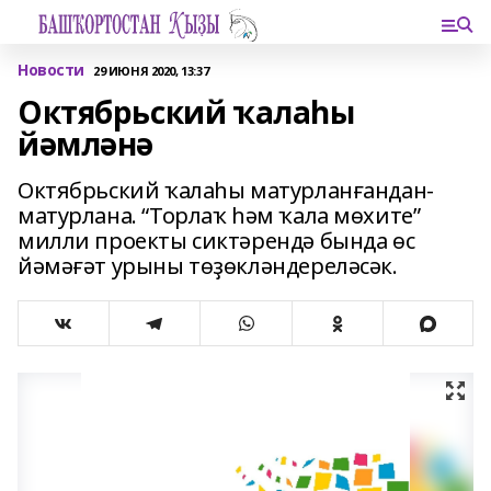
Новости
29 ИЮНЯ 2020, 13:37
Октябрьский ҡалаһы
йәмләнә
Октябрьский ҡалаһы матурланғандан-
матурлана. “Торлаҡ һәм ҡала мөхите”
милли проекты сиктәрендә бында өс
йәмәғәт урыны төҙөкләндереләсәк.