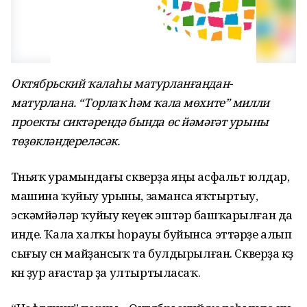
Октябрьский ҡалаһы матурланғандан-
матурлана. “Торлаҡ һәм ҡала мөхите” милли
проекты сиктәрендә бында өс йәмәғәт урыны
төҙөкләндереләсәк.
Төньяҡ урамындағы скверҙа яңы асфальт юлдар,
машина ҡуйыу урыны, заманса яҡтыртыу,
эскәмйәләр ҡуйыу кеүек эштәр башҡарылған да
инде. Ҡала халҡы һорауы буйынса эттәрҙе алып
сығыу өсөн майҙансыҡ та булдырылған. Скверҙа көҙ
көнө ҙур ағастар ҙа ултыртыласаҡ.