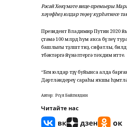
Рәсәй Хөкүмәте вице-премьеры Мара
хәүефһеҙ юлдар төҙөү күрһәткесе та
Президент Владимир Путин 2020 йыл
өҫтәмә 100 млрд һум аҡса бүлеү ту
башлығы төҙөлөштө тиҙ, сифатлы, би
төбәктәргә йүнәлтергә тәҡдим итте.
“Бөгөн юлдар төҙөү буйынса алда барға
Дәртләндереү сараһы яҡшы һөҙөмтләр
Автор:
Рәсүл Байгилдин
Читайте нас