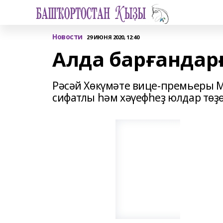
Новости
29 ИЮНЯ 2020, 12:40
Алда барғандарғ
Рәсәй Хөкүмәте вице-премьеры М
сифатлы һәм хәүефһеҙ юлдар төҙө