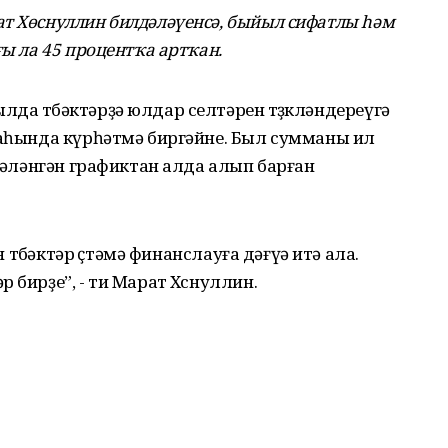
т Хөснуллин билдәләүенсә, быйыл сифатлы һәм
ғы ла 45 процентҡа артҡан.
да төбәктәрҙә юлдар селтәрен төҙөкләндереүгә
раһында күрһәтмә биргәйне. Был сумманы ил
лдәләнгән графиктан алда алып барған
н төбәктәр өҫтәмә финанслауға дәғүә итә ала.
 бирҙе”, - ти Марат Хөснуллин.