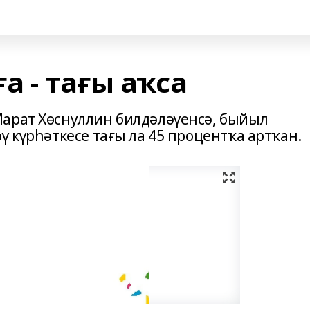
а - тағы аҡса
арат Хөснуллин билдәләүенсә, быйыл
ү күрһәткесе тағы ла 45 процентҡа артҡан.