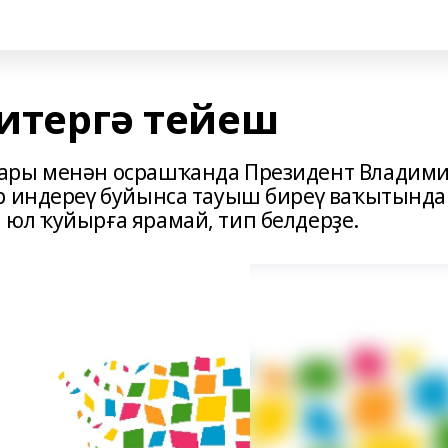
 итергә тейеш
лары менән осрашҡанда Президент Владим
әр индереү буйынса тауыш биреү ваҡытында
юл ҡуйырға ярамай, тип белдерҙе.