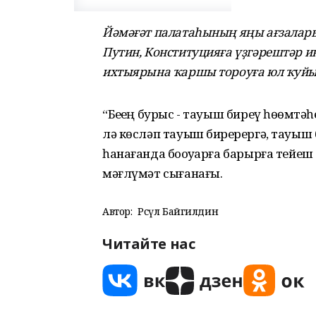
Йәмәғәт палатаһының яңы ағзалар
Путин, Конституцияға үҙгәрештәр 
ихтыярына ҡаршы тороуға юл ҡуйыр
“Беҙҙең бурыс - тауыш биреү һөҙөмт
лә көсләп тауыш бирҙерергә, тауыш 
һанағанда боҙоуҙарға барырға тейеш тү
мәғлүмәт сығанағы.
Автор:
Рәсүл Байгилдин
Читайте нас