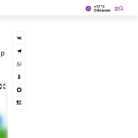
+17 °С
Облачно
ир