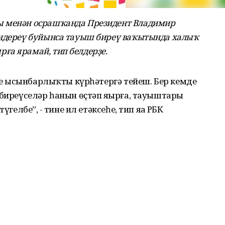
ы менән осрашҡанда Президент Владимир
индереү буйынса тауыш биреү ваҡытында халыҡ
ға ярамай, тип белдерҙе.
әһе ысынбарлыҡты күрһәтергә тейеш. Бер кемде
биреүселәр һанын өҫтәп яҙырға, тауыштарҙы
гелбеҙ”, - тине ил етәксеһе, тип яҙа РБК