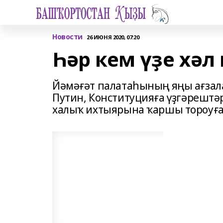
Новости
26 ИЮНЯ 2020, 07:20
Һәр кем үҙе хәл
Йәмәғәт палатаһының яңы ағза
Путин, Конституцияға үҙгәрешт
халыҡ ихтыярына ҡаршы тороуға 