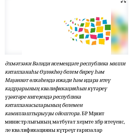
Әхмәтзәки Вәлиди исемендәге республика милли
китапханаһы Өҙлөкһөҙ белем биреү һәм
Мәҙәниәт өлкәһендә ижади һәм идара итеү
кадрҙарының квалификацияһын күтәреү
үҙәктәре нигеҙендә республика
китапханасыларының белемен
камиллаштырыуҙы ойоштора.
БР Мәҙәниәт
министрлығының матбуғат хеҙмәте хәбәр итеүенсә,
әле квалификацияны күтәреүгә ғаризалар