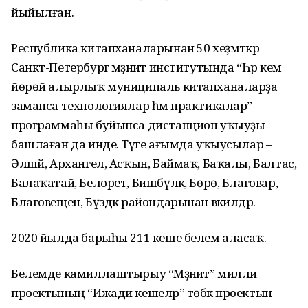
йыйылған.
Республика китапханаларынан 50 хеҙмәткәр
Санкт-Петербург мәҙәниәт институтында “Һәр кем
йөрөй алырлыҡ муниципаль китапханаларҙа
заманса технологиялар һәм практикалар”
программаһы буйынса дистанцион уҡыуҙы
башлаған да инде. Тәүге ағымда уҡыусылар –
Әлшәй, Архангел, Асҡын, Баймаҡ, Баҡалы, Балтас,
Балаҡатай, Белорет, Бишбүләк, Бөрө, Благовар,
Благовещен, Бүздәк райондарынан вәкилдәр.
2020 йылда барыһы 211 кеше белем аласаҡ.
Белемде камиллаштырыу “Мәҙәниәт” милли
проектының “Ижади кешеләр” төбәк проектын