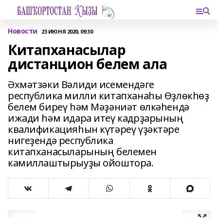
Новости
23 ИЮНЯ 2020, 09:30
Китапханасылар
дистанцион белем ала
Әхмәтзәки Вәлиди исемендәге
республика милли китапханаһы Өҙлөкһөҙ
белем биреү һәм Мәҙәниәт өлкәһендә
ижади һәм идара итеү кадрҙарының
квалификацияһын күтәреү үҙәктәре
нигеҙендә республика
китапханасыларының белемен
камиллаштырыуҙы ойоштора.