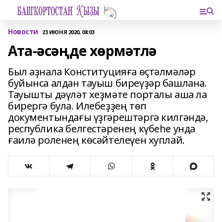
Новости
23 ИЮНЯ 2020, 08:03
Ата-әсәңде хөрмәтлә
Был аҙнала Конституцияға өҫтәлмәләр
буйынса алдан тауыш биреүҙәр башлана.
Тауышты дәүләт хеҙмәте порталы аша ла
бирергә була. Илебеҙҙең төп
документындағы үҙгәрештәргә килгәндә,
республика белгестәренең күбеһе унда
ғаилә роленең көсәйтелеүен хуплай.