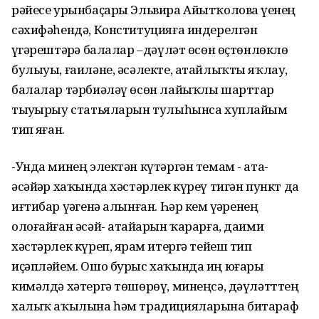
рәйесе урынбаҫары Эльвира Айытҡолова үҙенең
сәхифәһендә, Конституцияға индерелгән
үҙгәрештәрҙә балалар –дәүләт өсөн өҫтөнлөклө
булыуы, ғаиләне, әсәлекте, атайлыҡты яҡлау,
балалар тәрбиәләү өсөн лайыҡлы шарттар
тыуҙырыу статьяларын тулыһынса хуплайым
тип яҙған.
-Унда минең электән күтәргән темам - ата-
әсәйҙәр хаҡында хәстәрлек күреү тигән пункт да
иғтибар үҙәгенә алынған. Һәр кем үҙҙәренең
олоғайған әсәй- атайҙарын ҡарарға, даими
хәстәрлек күреп, ярҙам итергә тейеш тип
иҫәпләйем. Ошо бурыс хаҡында иң юғары
кимәлдә хәтергә төшөрөү, минеңсә, дәүләтттең
халыҡ аҡылына һәм традицияларына битараф