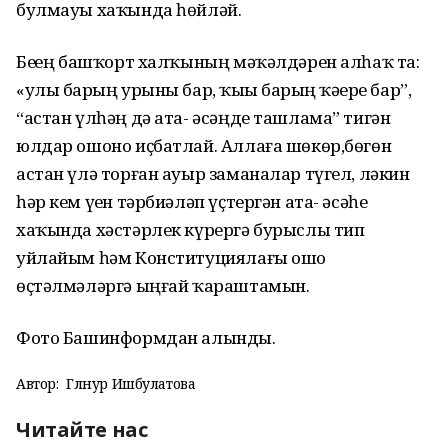
булмауы хаҡында һөйләй.
Беҙҙең башҡорт халҡының мәҡәлдәрен алһаҡ та:
«улы барҙың урыны бар, ҡыҙы барҙың ҡәҙере бар”,
“астан үлһәң дә ата- әсәңде ташлама” тигән
юлдар ошоно иҫбатлай. Аллаға шөкөр,бөгөн
астан үлә торған ауыр заманалар түгел, ләкин
һәр кем үҙен тәрбиәләп үҫтергән ата- әсәһе
хаҡында хәстәрлек күрергә бурыслы тип
уйлайым һәм Конституциялағы ошо
өҫтәлмәләргә ыңғай ҡараштамын.
Фото Башинформдан алынды.
Автор:
Гөлнур Ишбулатова
Читайте нас