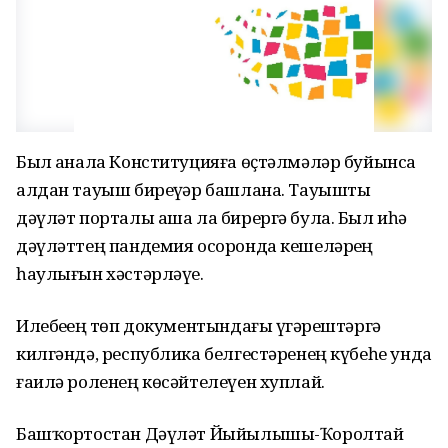
Был аҙнала Конституцияға өҫтәлмәләр буйынса
алдан тауыш биреүҙәр башлана. Тауышты
дәүләт порталы аша ла бирергә була. Был иһә
дәүләттең пандемия осоронда кешеләрҙең
һаулығын хәстәрләүе.
Илебеҙҙең төп документындағы үҙгәрештәргә
килгәндә, республика белгестәренең күбеһе унда
ғаилә роленең көсәйтелеүен хуплай.
Башҡортостан Дәүләт Йыйылышы-Ҡоролтай