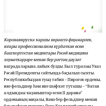
Коронавирусҡа ҡаршы көрәштә фиҙакәрлек,
юғары профессионализм күрһәткән өсөн
Башҡортостан медиктары Рәсәй медицина
хеҙмәткәрҙәре менән бер рәттән дәүләт
наградаларына
лайыҡ булды
. Был туралағы Указ
Рәсәй Президенты сайтында баҫылып сыҡты.
Республикабыҙҙан туғыҙ табип – Пирогов ордены,
ике фельдшер һәм ике шәфҡәт туташы – “Ватан
алдындағы ҡаҙаныштар өсөн II дәрәжә”
орденының миҙалы, йәнә бер фельдшер менән
бер шәфҡәт туташы Лука Крымский миҙалы