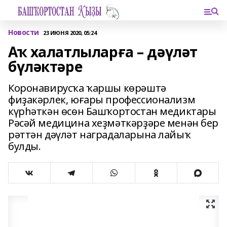
Новости
23 ИЮНЯ 2020, 05:24
Аҡ халатлыларға – дәүләт
бүләктәре
Коронавирусҡа ҡаршы көрәштә
фиҙакәрлек, юғары профессионализм
күрһәткән өсөн Башҡортостан медиктары
Рәсәй медицина хеҙмәткәрҙәре менән бер
рәттән дәүләт наградаларына лайыҡ
булды.