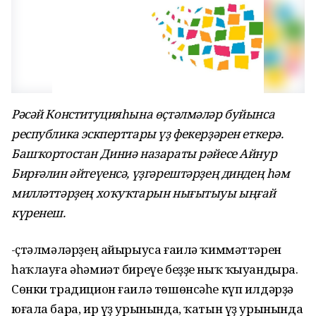
Рәсәй Конституцияһына өҫтәлмәләр буйынса
республика эскперттары үҙ фекерҙәрен еткерә.
Башҡортостан Диниә назараты рәйесе Айнур
Бирғәлин әйтеүенсә, үҙгәрештәрҙең диндең һәм
милләттәрҙең хоҡуҡтарын нығытыуы ыңғай
күренеш.
-Өҫтәлмәләрҙең айырыуса ғаилә ҡиммәттәрен
һаҡлауға әһәмиәт биреүе беҙҙе ныҡ ҡыуандыра.
Сөнки традицион ғаилә төшөнсәһе күп илдәрҙә
юғала бара, ир үҙ урынында, ҡатын үҙ урынында