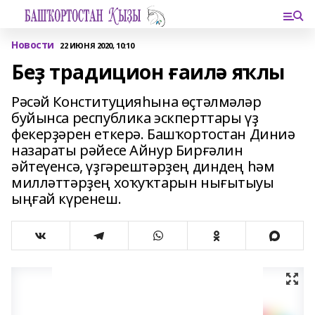
Новости
22 ИЮНЯ 2020, 10:10
Беҙ традицион ғаилә яҡлы
Рәсәй Конституцияһына өҫтәлмәләр
буйынса республика эскперттары үҙ
фекерҙәрен еткерә. Башҡортостан Диниә
назараты рәйесе Айнур Бирғәлин
әйтеүенсә, үҙгәрештәрҙең диндең һәм
милләттәрҙең хоҡуҡтарын нығытыуы
ыңғай күренеш.