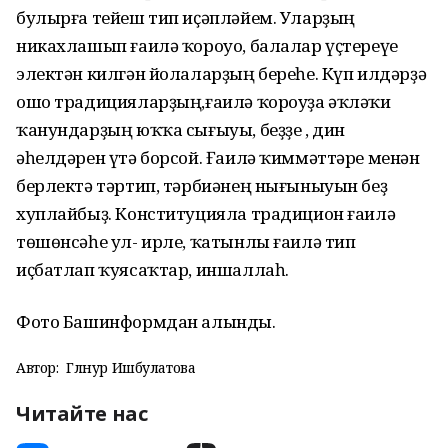
булырға тейеш тип иҫәпләйем. Уларҙың
никахлашып ғаилә ҡороуо, балалар үҫтереүе
электән килгән йолаларҙың береһе. Күп илдәрҙә
ошо традицияларҙың,ғаилә ҡороуҙа әҡләҡи
ҡанундарҙың юҡҡа сығыуы, беҙҙе , дин
әһелдәрен үтә борсой. Ғаилә ҡиммәттәре менән
берлектә тәртип, тәрбиәнең нығыныуын беҙ
хуплайбыҙ. Конституцияла традицион ғаилә
төшөнсәһе ул- ирле, ҡатынлы ғаилә тип
иҫбатлап ҡуясаҡтар, иншаллаһ.
Фото Башинформдан алынды.
Автор:
Гөлнур Ишбулатова
Читайте нас