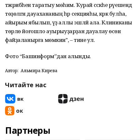
тәжрибәһен таратыу мөһим. Ҡурай сәскәһе рәүешендә
төҙөлгән дауахананың һәр секцияһы, кәрәк булһа,
айырым ябылып, үҙ аллы эшләй ала. Клиниканы
төрлө йоғошло ауырыуҙарҙан дауалау өсөн
файҙаланырға мөмкин", – тине ул.
Фото “Башинформ”дан алынды.
Автор:
Альмира Кирәева
Читайте нас
Партнеры