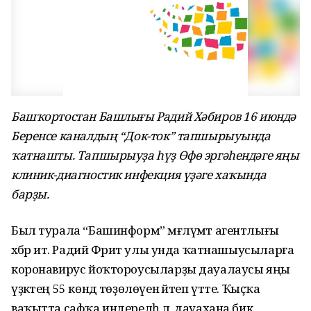
Башҡортостан Башлығы Радий Хәбиров 16 июндә
Беренсе каналдың “Док-ток” тапшырыуында
ҡатнашты. Тапшырыуҙа һүҙ Өфө эргәһендәге яңы
клиник-диагностик инфекция үҙәге хаҡында
барҙы.
Был турала “Башинформ” мәғлүмәт агентлығы
хәбәр итә. Радий Фәрит улы унда ҡатнашыусыларға
коронавирус йоҡтороусыларҙы дауалаусы яңы
үҙәктең 55 көндә төҙөлөүен әйтеп үтте. Ҡыҫҡа
ваҡытта сафҡа индерелһә лә, дауахана бик