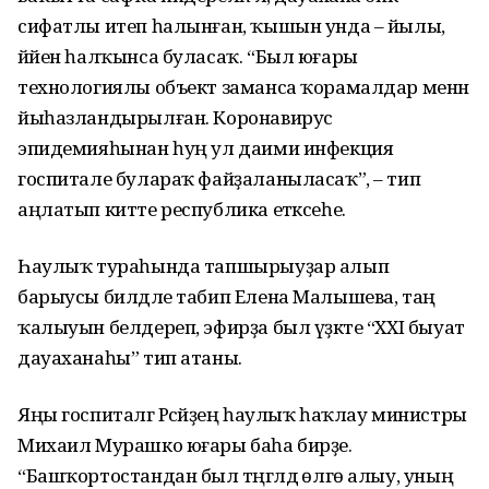
сифатлы итеп һалынған, ҡышын унда – йылы,
йәйен һалҡынса буласаҡ. “Был юғары
технологиялы объект заманса ҡорамалдар менән
йыһазландырылған. Коронавирус
эпидемияһынан һуң ул даими инфекция
госпитале булараҡ файҙаланыласаҡ”, – тип
аңлатып китте республика етәксеһе.
Һаулыҡ тураһында тапшырыуҙар алып
барыусы билдәле табип Елена Малышева, таң
ҡалыуын белдереп, эфирҙа был үҙәкте “XXI быуат
дауаханаһы” тип атаны.
Яңы госпиталгә Рәсәйҙең һаулыҡ һаҡлау министры
Михаил Мурашко юғары баһа бирҙе.
“Башҡортостандан был тәңгәлдә өлгө алыу, уның