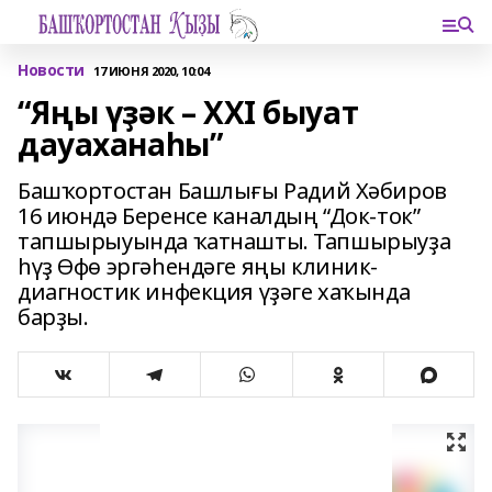
Новости
17 ИЮНЯ 2020, 10:04
“Яңы үҙәк – XXI быуат
дауаханаһы”
Башҡортостан Башлығы Радий Хәбиров
16 июндә Беренсе каналдың “Док-ток”
тапшырыуында ҡатнашты. Тапшырыуҙа
һүҙ Өфө эргәһендәге яңы клиник-
диагностик инфекция үҙәге хаҡында
барҙы.