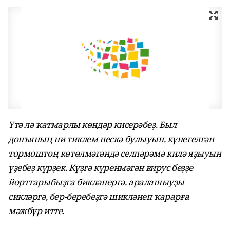
Үтә лә ҡатмарлы көндәр кисерәбеҙ. Был
донъяның ни тиклем нескә булыуын, күнегелгән
тормоштоң көтөлмәгәндә селпәрәмә килә яҙыуын
үҙебеҙ күрҙек. Күҙгә күренмәгән вирус беҙҙе
йорттарыбыҙға бикләнергә, аралашыуҙы
сикләргә, бер-беребеҙгә шикләнеп ҡарарға
мәжбүр итте.