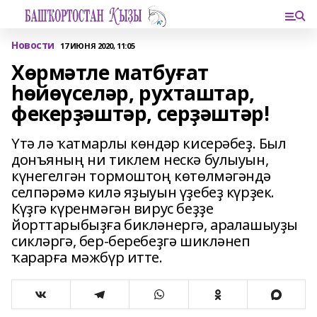
Новости
17 ИЮНЯ 2020, 11:05
Хөрмәтле матбуғат
һөйөүселәр, рухташтар,
фекерҙәштәр, серҙәштәр!
Үтә лә ҡатмарлы көндәр кисерәбеҙ. Был
донъяның ни тиклем нескә булыуын,
күнегелгән тормоштоң көтөлмәгәндә
селпәрәмә килә яҙыуын үҙебеҙ күрҙек.
Күҙгә күренмәгән вирус беҙҙе
йорттарыбыҙға бикләнергә, аралашыуҙы
сикләргә, бер-беребеҙгә шикләнеп
ҡарарға мәжбүр итте.