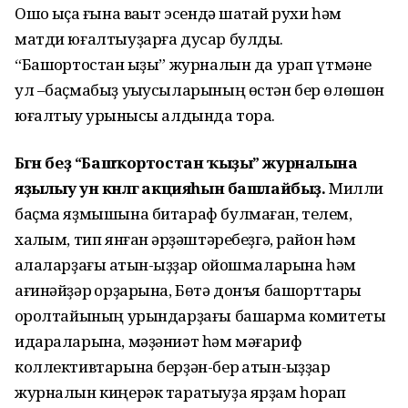
Ошо ҡыҫҡа ғына ваҡыт эсендә шаҡтай рухи һәм
матди юғалтыуҙарға дусар булдыҡ.
“Башҡортостан ҡыҙы” журналын да урап үтмәне
ул –баҫмабыҙ уҡыусыларының өстән бер өлөшөн
юғалтыу ҡурҡынысы алдында тора.
Бөгөн беҙ “Башҡортостан ҡыҙы” журналына
яҙылыу ун көнлөгө акцияһын башлайбыҙ.
Милли
баҫма яҙмышына битараф булмаған, телем,
халҡым, тип янған ҡәрҙәштәребеҙгә, район һәм
ҡалаларҙағы ҡатын-ҡыҙҙар ойошмаларына һәм
ағинәйҙәр ҡорҙарына, Бөтә донъя башҡорттары
ҡоролтайының урындарҙағы башҡарма комитеты
идараларына, мәҙәниәт һәм мәғариф
коллективтарына берҙән-бер ҡатын-ҡыҙҙар
журналын киңерәк таратыуҙа ярҙам һорап