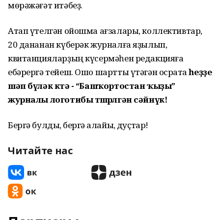
мөрәжәғәт итәбеҙ.
Атап үтелгән ойошма ағзалары, коллективтар,
20 дананан күберәк журналға яҙылып,
квитанцияларҙың күсермәһен редакцияға
ебәрергә тейеш. Ошо шартты үтәгән осраҡта
һеҙҙе
шәп бүләк көтә - “Башҡортостан ҡыҙы”
журналы логотибы төшөрөлгән сәйнүк!
Бергә булдыҡ, бергә ҡалайыҡ, дуҫтар!
Читайте нас